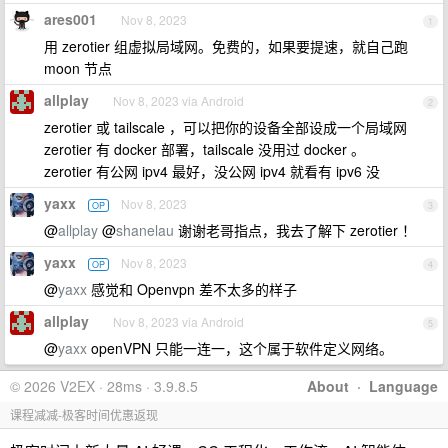
ares001
Nov 8, 2023
1
用 zerotier 组虚拟局域网。免费的，如果要提速，就自己跑
moon 节点
allplay
Nov 8, 2023 via Android
2
zerotier 或 tailscale ，可以把你的设备全部设成一个局域网
zerotier 有 docker 部署，tailscale 没用过 docker 。
zerotier 有公网 ipv4 最好，没公网 ipv4 就看有 ipv6 没
yaxx
Nov 8, 2023
OP
3
@
allplay
@
shanelau
谢谢老哥指点，我去了解下 zerotier ！
yaxx
Nov 8, 2023
OP
4
@
yaxx
感觉和 Openvpn 差不太多的样子
allplay
Nov 8, 2023 via Android
5
@
yaxx
openVPN 只能一连一，这个属于软件定义网络。
© 2026 V2EX · 28ms · 3.9.8.5
About
·
Language
课程减减-极客时间优惠返现