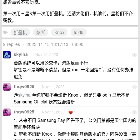
想省点钱不喜勿喷。
第一次用三星&第一次用折叠机，还请大佬们，机油们，星粉们不吝
赐教。
折叠机
熔断
Knox
fold5
9 replies
•
2023-11-15 13:17:13 +08:00
skylha
Nov 10, 2023
1
台版系统可以用公交卡，港版反而不行
解锁是不是熔断不清楚，但是 root 一定回熔断，没有任何办法
避免
thqw0925
Nov 11, 2023
2
@
skylha
单纯解锁不会熔断 Knox ，但是只要 odin 显示不是
Samsung Official 状态就会熔断
thqw0925
Nov 11, 2023
1
3
1. 从来不用 Samsung Pay 回答不了，公交门禁都是买个国内的
智能手环解决
2. 解锁不熔断 Knox ，你解个锁刷其他版本的官方固件没事（甚