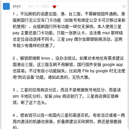
styc
Nov 11, 2023
1
8
1 ，不玩刷机的话建议国、港、台三版，不需解锁固件通刷。港
版刷国行无公交车门卡功能（如账号有绑定公交卡可迁移过来新
机使用）、台版刷国行所有功能一样仅无保修。本人使用三星
pay 主要还是门卡功能，只能一张默认卡，没法像 miui 那样结
合定位自动选择不同卡。三星 pay 偶尔会跟银联搞活动，这两
年极少有像样的优惠了。
2 ，解锁即熔断 knox ，没办法绕过。如果对本地化有需求建议
国港台三版，这三版互刷不用解锁，国行固件安装 google app
也容易。不过有些小功能缺失，比如用 File by google 时无法使
用“附近设备”功能，诸如此类的，无伤大雅。
3 ，三星的应用商店分区，而且不是根据账号地区分，而是读
sim 卡地区分的，安装 play 商店就行了。三星商店换区很麻
烦，断了这个念头。
4 ，想省钱可以找一些国内三星的渠道买机，有些当日或者一两
周内激活的机器也很香，折叠屏建议买碎屏险，屏还是很脆弱
的。