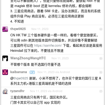
至可以不解锁刷入），但是只要修改就熔断，要获取 root 不管
是 magisk 修补 boot 还是 kernelsu 修补内核，都会熔断
3. 三星应用商店，跟着 SIM 卡走，没办法换区，而且有的系统
组件升级 Play 商店没有，必须在三星应用商店更新
4. 不知道
thqw0925
Nov 11, 2023
4
CN HK TW 三个版本硬件是一模一样的，看哪个便宜随便买，
可以用 odin 刷其他版本固件切换版本，并且好像不需要解锁
三星固件可以在
https://samfw.com/
下载，看起来应该是直接用
Heimdall 拉下来的，不要钱且不限速
WangZhongWangHTC
Nov 11, 2023
5
不管哪个版本 能不选国行尽量不选
kaibanana
Nov 11, 2023 via Android
OP
6
@
thqw0925
谢谢，小米不想用了，也许买个便宜的国行三星 A
系列主力机+港版三星高端机是不错的选择
tyzandhr
Nov 11, 2023 via Android
7
三星应用商店只有两个区，国区和外区。
门禁卡其实可以自己写 app 实现的