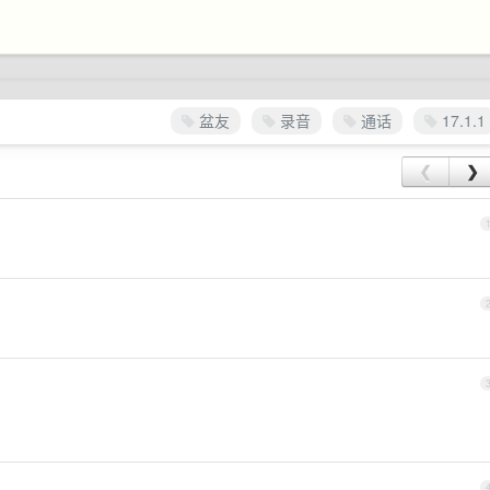
盆友
录音
通话
17.1.1
❮
❯