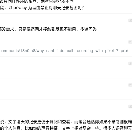
应该算同样性质的东西，两者只是介质不同。
以 privacy 为理由禁止对聊天记录截图呢？
2
都没需求，只是偶然间才接触到发现不能用，多谢回答
2
l/comments/13n0fa8/why_cant_i_do_call_recording_with_pixel_7_pro/
2
2
2
说，文字聊天的记录更便于调阅和查看，而语音通话你如果不录制则很难
的个人信息，比如你的声音特征，文字上相对复杂一些。很多人语音聊天