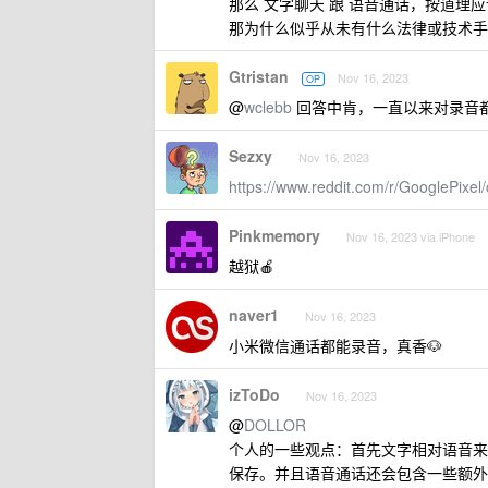
那么 文字聊天 跟 语音通话，按道理
那为什么似乎从未有什么法律或技术手段，
Gtristan
Nov 16, 2023
OP
@
wclebb
回答中肯，一直以来对录音
Sezxy
Nov 16, 2023
https://www.reddit.com/r/GooglePixe
Pinkmemory
Nov 16, 2023 via iPhone
越狱🍎
naver1
Nov 16, 2023
小米微信通话都能录音，真香🐶
izToDo
Nov 16, 2023
@
DOLLOR
个人的一些观点：首先文字相对语音来
保存。并且语音通话还会包含一些额外