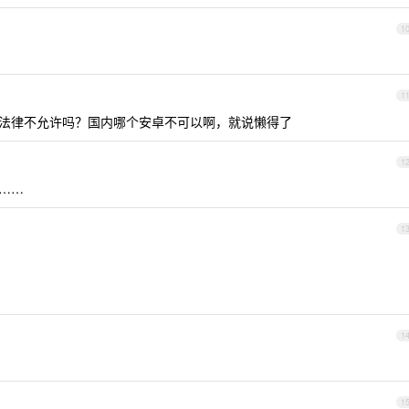
1
1
法律不允许吗？国内哪个安卓不可以啊，就说懒得了
1
……
1
1
1