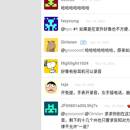
哈哈哈哈哈哈哈
fatyoung
Nov 16, 2023
@
lqcc
#1 如果是在室外好像也不方便.
Gtristan
Nov 16, 2023
OP
@
gooooood
哈哈哈哈哈哈哈，原来如
Highlight1024
Nov 16, 2023
好像有些耳机可以录音
tsja
Nov 16, 2023
开免提，手表开录音，左手接电话，曲
JF65851a20L5hj7v
Nov 16, 2023
@
gooooood
@
Gtristan
求求你别在这
音，剩下的十几个州也只要求告知对方
律不允许”一说？