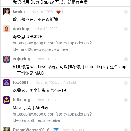
我记得用 Duet Display 可以，就是有点贵
kealm
Nov 19, 2023
1
4
效果都不好，不建议折腾。
darktiny
Nov 19, 2023
5
海备思 UHC07P
https://play.google.com/store/apps/details?
id=me.dt2dev.uvcpreview.free
enjoying
Nov 19, 2023
6
如果你是 windows 系统，可以推荐你用 superdisplay 这个 app
，可惜你是 MAC
fox0001
Nov 19, 2023 via Android
7
这需求，买个便携屏也不贵吧
felixlong
Nov 19, 2023
8
Mac 可以用 AirPlay
https://play.google.com/store/apps/details?
id=com.softmedia.receiver
DreamWeaver2016
Nov 19, 2023
OP
9