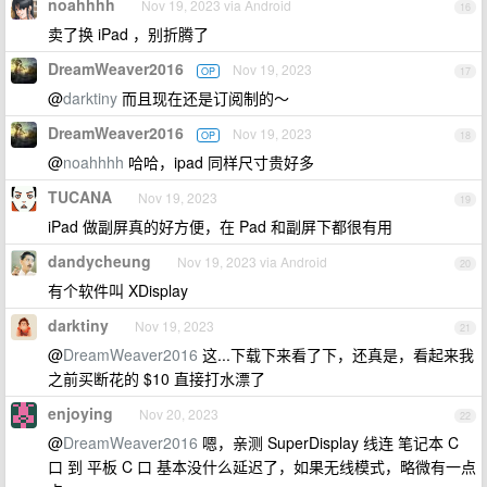
noahhhh
Nov 19, 2023 via Android
16
卖了换 iPad ，别折腾了
DreamWeaver2016
Nov 19, 2023
OP
17
@
darktiny
而且现在还是订阅制的～
DreamWeaver2016
Nov 19, 2023
OP
18
@
noahhhh
哈哈，ipad 同样尺寸贵好多
TUCANA
Nov 19, 2023
19
iPad 做副屏真的好方便，在 Pad 和副屏下都很有用
dandycheung
Nov 19, 2023 via Android
20
有个软件叫 XDisplay
darktiny
Nov 19, 2023
21
@
DreamWeaver2016
这...下载下来看了下，还真是，看起来我
之前买断花的 $10 直接打水漂了
enjoying
Nov 20, 2023
22
@
DreamWeaver2016
嗯，亲测 SuperDisplay 线连 笔记本 C
口 到 平板 C 口 基本没什么延迟了，如果无线模式，略微有一点