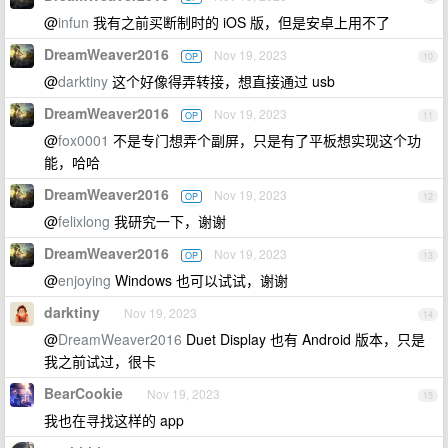
@
infun
我有之前买断制时的 iOS 版，但是安卓上用不了
DreamWeaver2016
Nov 19, 2023
OP
10
@
darktiny
这个好像得弄转接，想直接通过 usb
DreamWeaver2016
Nov 19, 2023
OP
11
@
fox0001
不是专门想弄个副屏，只是有了平板想实现这个功
能，哈哈
DreamWeaver2016
Nov 19, 2023
OP
12
@
felixlong
我研究一下，谢谢
DreamWeaver2016
Nov 19, 2023
OP
13
@
enjoying
Windows 也可以试试，谢谢
darktiny
Nov 19, 2023
14
@
DreamWeaver2016
Duet Display 也有 Android 版本，只是
我之前试过，很卡
BearCookie
Nov 19, 2023
15
我也在寻找这样的 app