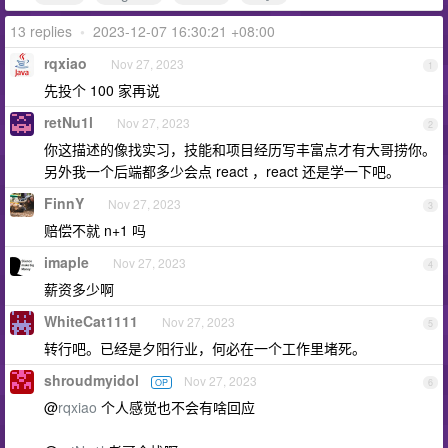
13 replies
•
2023-12-07 16:30:21 +08:00
rqxiao
Nov 27, 2023
1
先投个 100 家再说
retNu1l
Nov 27, 2023
2
你这描述的像找实习，技能和项目经历写丰富点才有大哥捞你。
另外我一个后端都多少会点 react ，react 还是学一下吧。
FinnY
Nov 27, 2023
3
赔偿不就 n+1 吗
imaple
Nov 27, 2023
4
薪资多少啊
WhiteCat1111
Nov 27, 2023
5
转行吧。已经是夕阳行业，何必在一个工作里堵死。
shroudmyidol
Nov 27, 2023
OP
6
@
rqxiao
个人感觉也不会有啥回应