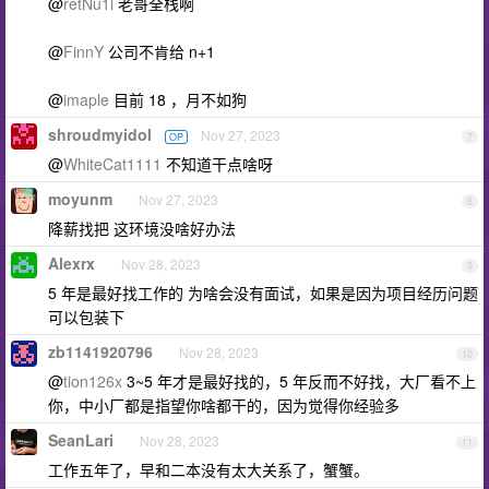
@
retNu1l
老哥全栈啊
@
FinnY
公司不肯给 n+1
@
imaple
目前 18 ，月不如狗
shroudmyidol
Nov 27, 2023
OP
7
@
WhiteCat1111
不知道干点啥呀
moyunm
Nov 27, 2023
8
降薪找把 这环境没啥好办法
Alexrx
Nov 28, 2023
9
5 年是最好找工作的 为啥会没有面试，如果是因为项目经历问题
可以包装下
zb1141920796
Nov 28, 2023
10
@
tion126x
3~5 年才是最好找的，5 年反而不好找，大厂看不上
你，中小厂都是指望你啥都干的，因为觉得你经验多
SeanLari
Nov 28, 2023
11
工作五年了，早和二本没有太大关系了，蟹蟹。