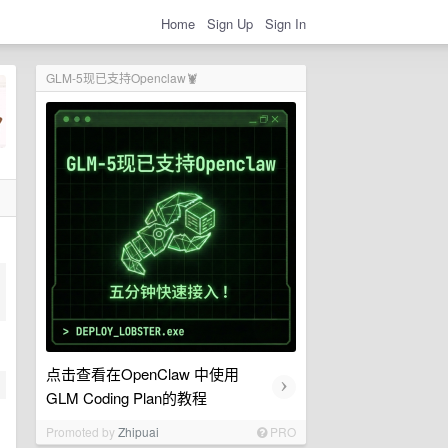
Home
Sign Up
Sign In
GLM-5现已支持Openclaw🦞
点击查看在OpenClaw 中使用
›
GLM Coding Plan的教程
Promoted by
Zhipuai
PRO