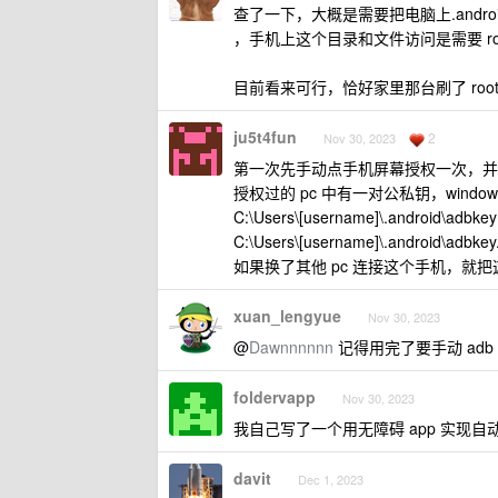
查了一下，大概是需要把电脑上.android 文
，手机上这个目录和文件访问是需要 ro
目前看来可行，恰好家里那台刷了 roo
ju5t4fun
2
Nov 30, 2023
第一次先手动点手机屏幕授权一次，并
授权过的 pc 中有一对公私钥，windo
C:\Users\[username]\.android\adbkey
C:\Users\[username]\.android\adbkey
如果换了其他 pc 连接这个手机，就把
xuan_lengyue
Nov 30, 2023
@
Dawnnnnnn
记得用完了要手动 adb dis
foldervapp
Nov 30, 2023
我自己写了一个用无障碍 app 实现自
davit
Dec 1, 2023