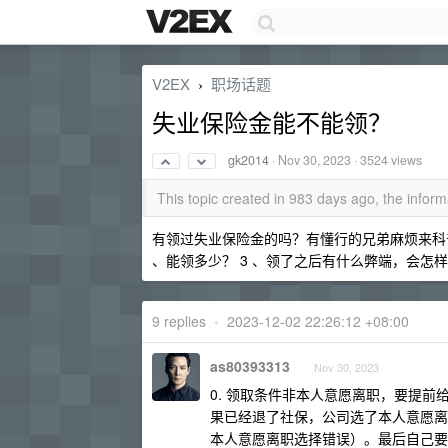
V2EX
职场话题
›
失业保险金能不能领？
gk2014
·
Nov 30, 2023
· 3524 views
This topic created in 983 days ago, the info
有领过失业保险金的吗？有懂行的兄弟麻烦来科普一
、能领多少？ 3 、领了之后有什么弊端，会怎
9 replies
•
2023-12-02 22:26:12 +08:00
as80393313
Nov 30, 2023
0. 领取条件非本人意愿离职，要提
果已经退了社保，公司选了本人意愿离
本人意愿离职选择错误）。最后自己要开