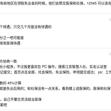
有些地区在领取失业金的时候，他们会帮交医保和社保，12345 可以咨
这个待遇；只交几个月是没有待遇的
三分之一吧可能是
继续有医保待遇
双方协商一致
社小程序，不过我更喜欢在 PC 操作，搜索江苏智慧人社、实名认证登
记提交；首页点击全部、社会保险、失业保险、申领提交成功； ps：工
的 45%计算
险就是失业后用的；和社保没有一点关系，看到楼上说医保的，医保和社保
，自己不要交灵活就业医保
差吧