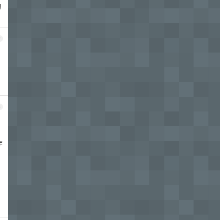
询
2
3
作