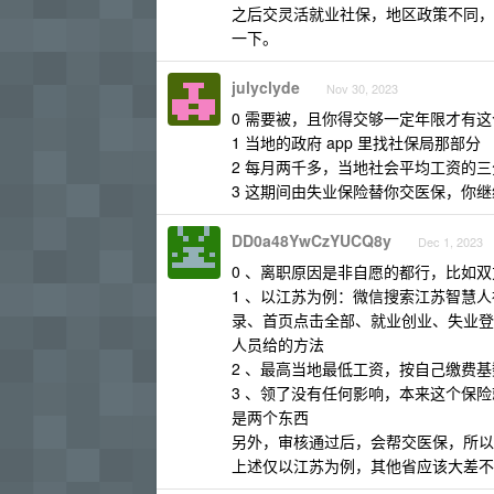
之后交灵活就业社保，地区政策不同，
一下。
julyclyde
Nov 30, 2023
0 需要被，且你得交够一定年限才有
1 当地的政府 app 里找社保局那部分
2 每月两千多，当地社会平均工资的
3 这期间由失业保险替你交医保，你
DD0a48YwCzYUCQ8y
Dec 1, 2023
0 、离职原因是非自愿的都行，比如
1 、以江苏为例：微信搜索江苏智慧人
录、首页点击全部、就业创业、失业登
人员给的方法
2 、最高当地最低工资，按自己缴费基数
3 、领了没有任何影响，本来这个保
是两个东西
另外，审核通过后，会帮交医保，所以
上述仅以江苏为例，其他省应该大差不