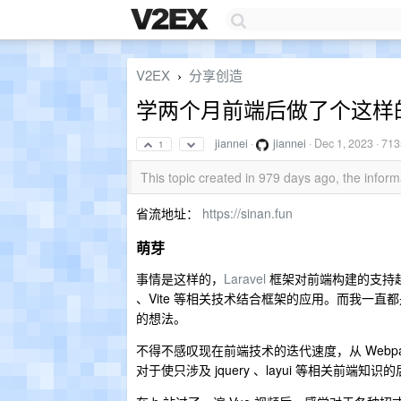
V2EX
分享创造
›
学两个月前端后做了个这样
jiannei
·
jiannei
·
Dec 1, 2023
· 713
1
This topic created in 979 days ago, the info
省流地址：
https://sinan.fun
萌芽
事情是这样的，
Laravel
框架对前端构建的支持越来
、Vite 等相关技术结合框架的应用。而我一
的想法。
不得不感叹现在前端技术的迭代速度，从 Webpack 到 Vite 
对于使只涉及 jquery 、layui 等相关前