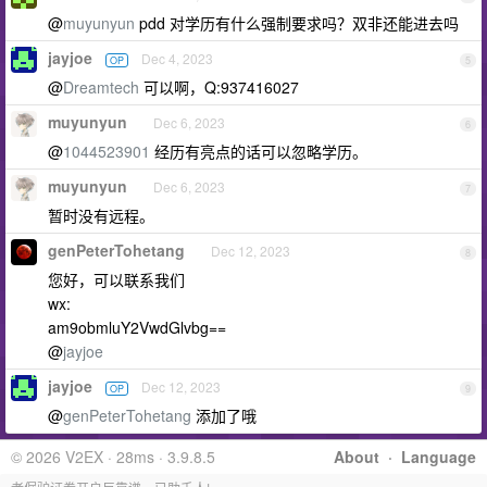
@
muyunyun
pdd 对学历有什么强制要求吗？双非还能进去吗
jayjoe
Dec 4, 2023
OP
5
@
Dreamtech
可以啊，Q:937416027
muyunyun
Dec 6, 2023
6
@
1044523901
经历有亮点的话可以忽略学历。
muyunyun
Dec 6, 2023
7
暂时没有远程。
genPeterTohetang
Dec 12, 2023
8
您好，可以联系我们
wx:
am9obmluY2VwdGlvbg==
@
jayjoe
jayjoe
Dec 12, 2023
OP
9
@
genPeterTohetang
添加了哦
© 2026 V2EX · 28ms · 3.9.8.5
About
·
Language