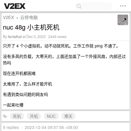
V2EX
云修电脑
›
nuc 48g 小主机死机
By
fantathat
at Dec 3, 2023 · 2449 views
只开了 4 个小虚拟机，动不动就死机。工作工作就 ping 不通了。
没有多高的负载，大寒天的，上面还加盖了一个外接风扇，内部还过
热吗
现在连开机都困难
太难用了，怎么样才能开机
有遇到类似问题的网友吗
一起来吐槽
死机
开机
NUC
寒天
9 replies
•
2023-12-04 09:57:56 +08:00