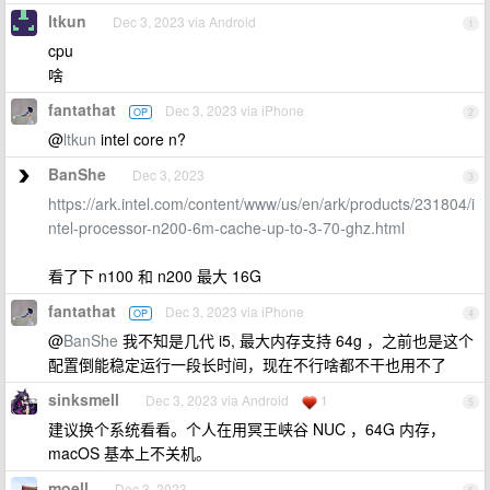
ltkun
Dec 3, 2023 via Android
1
cpu
啥
fantathat
Dec 3, 2023 via iPhone
OP
2
@
ltkun
intel core n?
BanShe
Dec 3, 2023
3
https://ark.intel.com/content/www/us/en/ark/products/231804/i
ntel-processor-n200-6m-cache-up-to-3-70-ghz.html
看了下 n100 和 n200 最大 16G
fantathat
Dec 3, 2023 via iPhone
OP
4
@
BanShe
我不知是几代 i5, 最大内存支持 64g ，之前也是这个
配置倒能稳定运行一段长时间，现在不行啥都不干也用不了
sinksmell
Dec 3, 2023 via Android
1
5
建议换个系统看看。个人在用冥王峡谷 NUC ，64G 内存，
macOS 基本上不关机。
moell
Dec 3, 2023