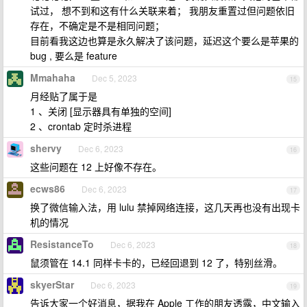
试过， 想不到和这有什么关联来着； 我朋友重置过但问题依旧
存在，不确定是不是相同问题；
目前看我这边也算是永久解决了该问题，延迟这个要么是苹果的
bug , 要么是 feature
Mmahaha
Dec 5, 2023
15
月经贴了属于是
1 、关闭 [显示器具有单独的空间]
2 、crontab 定时杀进程
shervy
Dec 6, 2023
16
这些问题在 12 上好像不存在。
ecws86
Dec 6, 2023
17
换了微信输入法，用 lulu 禁掉网络连接，这几天再也没有出现卡
机的情况
ResistanceTo
Dec 6, 2023
18
鼠须管在 14.1 同样卡卡的，已经回退到 12 了，特别丝滑。
skyerStar
Dec 6, 2023
19
告诉大家一个好消息，据我在 Apple 工作的朋友透露，中文输入