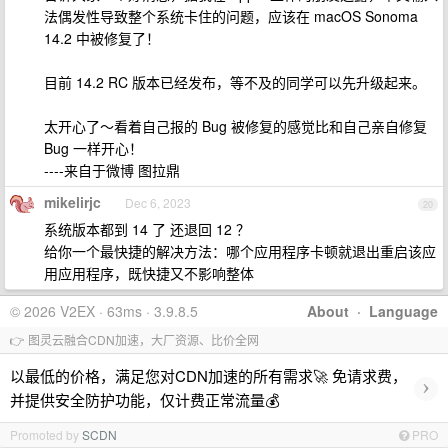
法偶发性导致整个系统卡住的问题，应该在 macOS Sonoma
14.2 中被修复了！
目前 14.2 RC 版本已经发布，等不及的同学可以先升级起来。
太开心了～看着自己报的 Bug 被修复的感觉比和自己亲自修复
Bug 一样开心！
----来自于微博 图拉鼎
mikelirjc
Dec 6, 2023
20
系统版本都到 14 了 还退回 12 ？
给你一个最快捷的解决方法：哪个应用程序卡顿就退出重启该应
用应用程序，既快捷又不影响整体
© 2026 V2EX · 63ms · 3.9.8.5
About
·
Language
👉 图灵云融合CDN加速，大厂资源、比价全网
以最低的价格，满足您对CDN加速的所有需求🚀 免请求费，
›
并提供安全防护功能，仅计费正常流量💰
Promoted by
SCDN
PRO