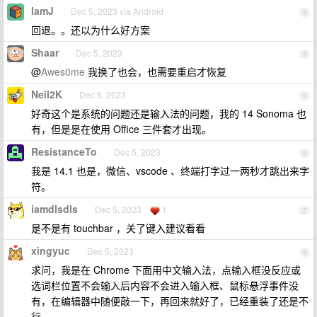
IamJ
Dec 5, 2023 via Android
3
回退。。还以为什么好方案
Shaar
Dec 5, 2023
4
@
Awes0me
我换了也会，也需要重启才恢复
Neil2K
Dec 5, 2023
5
好奇这个是系统的问题还是输入法的问题，我的 14 Sonoma 也
有，但是是在使用 Office 三件套才出现。
ResistanceTo
Dec 5, 2023
6
我是 14.1 也是，微信、vscode 、终端打字过一两秒才跳出来字
符。
iamdlsdls
Dec 5, 2023
1
7
是不是有 touchbar ，关了键入建议看看
xingyuc
Dec 5, 2023
8
求问，我是在 Chrome 下面用中文输入法，点输入框没反应或
选词栏位置不会输入后内容不会进入输入框、鼠标悬浮事件没
有，在编辑器中随便敲一下，再回来就好了，已经重装了还是不
行