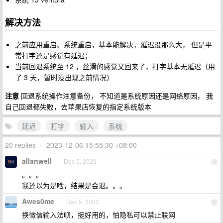
解决方法
之前应用重启、系统重启，基本能解决，延迟没那么大， 但是平
常打字还是感觉有延迟；
当前回退系统至 12 ，丝滑的感觉又回来了，打字基本无延迟（用
了 3 天，暂时没出现之前情况）
注意
回退系统操作注意备份， 不知道是系统原因还是网络原因， 我
自己回退都失败，去苹果店恢复的指定系统版本
延迟
打字
输入
系统
20 replies
•
2023-12-06 15:55:30 +08:00
allanwell
Dec 5, 2023
1
。。。
我还以为是啥，结果是会退。。。
Awes0me
Dec 5, 2023
2
换微信输入法呗，挺好用的，怕隐私可以禁止联网