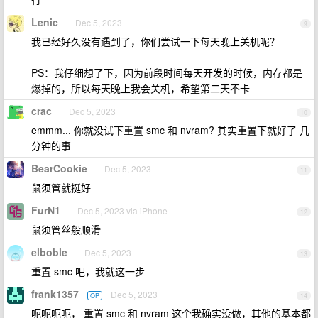
Lenic
Dec 5, 2023
9
我已经好久没有遇到了，你们尝试一下每天晚上关机呢？
PS：我仔细想了下，因为前段时间每天开发的时候，内存都是
爆掉的，所以每天晚上我会关机，希望第二天不卡
crac
Dec 5, 2023
10
emmm... 你就没试下重置 smc 和 nvram? 其实重置下就好了 几
分钟的事
BearCookie
Dec 5, 2023
11
鼠须管就挺好
FurN1
Dec 5, 2023 via iPhone
12
鼠须管丝般顺滑
elboble
Dec 5, 2023
13
重置 smc 吧，我就这一步
frank1357
Dec 5, 2023
OP
14
呃呃呃呃， 重置 smc 和 nvram 这个我确实没做，其他的基本都