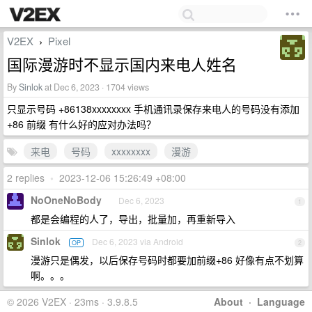
V2EX
Pixel
›
国际漫游时不显示国内来电人姓名
By
Sinlok
at Dec 6, 2023 · 1704 views
只显示号码 +86138xxxxxxxx 手机通讯录保存来电人的号码没有添加
+86 前缀 有什么好的应对办法吗？
来电
号码
xxxxxxxx
漫游
2 replies
•
2023-12-06 15:26:49 +08:00
NoOneNoBody
Dec 6, 2023
1
都是会编程的人了，导出，批量加，再重新导入
Sinlok
Dec 6, 2023 via Android
OP
2
漫游只是偶发，以后保存号码时都要加前缀+86 好像有点不划算
啊。。。
© 2026 V2EX · 23ms · 3.9.8.5
About
·
Language