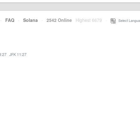
·
FAQ
·
Solana
·
2542 Online
Highest 6679
·
Select Langua
8:27
·
JFK 11:27