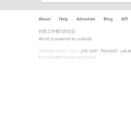
About
·
Help
·
Advertise
·
Blog
·
API
创意工作者们的社区
World is powered by solitude
VERSION: 3.9.8.5 · 24ms ·
UTC 15:27
·
PVG 23:27
·
LAX 0
♥ Do have faith in what you're doing.