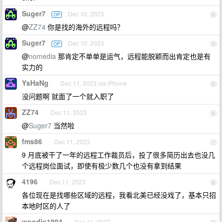
Suger7
Dec 10, 2023
OP
3
@
ZZ74
你是找的海外的远程吗？
Suger7
Dec 10, 2023
OP
4
@
nomedia
那肯定不单单是运气，远程能脱颖而出肯定也是有
实力的
YsHaNg
Dec 11, 2023 via iPhone
5
没问题啊 就面了一个就入职了
ZZ74
Dec 11, 2023
6
@
Suger7
当然啦
fms86
Dec 11, 2023
7
9 月底被干了一年的远程工作裁员后，投了很多简历出去也没几
个远程岗位面试，即使有极少数几个也没有拿到结果
4196
Dec 11, 2023
8
各位现在是找哪些区域的远程，我看北美已经没戏了，基本只招
本地时区的人了
woodie1994
Dec 11, 2023