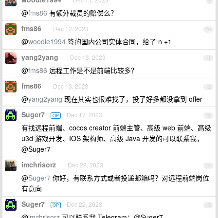
9
@
fms86
有额外裁员的赔偿么？
fms86
Dec 12, 2023
10
@
woodie1994
签的国内公司实体合同，给了 n +1
yang2yang
Dec 13, 2023
11
@
fms86
远程工作是不是前端比较多？
fms86
Dec 13, 2023
12
@
yang2yang
现在其实也很难找了，投了好多都没拿到 offer
Suger7
Dec 17, 2023
OP
13
有找远程前端、cocos creator 前端主管、高级 web 前端、高级
u3d 游戏开发、IOS 架构师、高级 Java 开发的可以联系我，
@Suger7
imchrisorz
Dec 22, 2023
14
@
Suger7
你好，有联系方式或者投递邮箱吗？对远程前端岗位
有意向
Suger7
Dec 22, 2023
OP
15
@
imchrisorz
可以联系我 Telegram：@Suger7