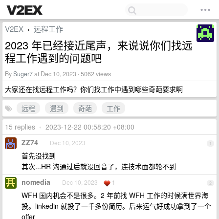
V2EX
远程工作
›
2023 年已经接近尾声，来说说你们找远
程工作遇到的问题吧
By
Suger7
at Dec 10, 2023 · 5062 views
大家还在找远程工作吗？你们找工作中遇到哪些奇葩要求啊
远程
遇到
奇葩
工作
15 replies
•
2023-12-22 00:58:20 +08:00
ZZ74
Dec 10, 2023
1
首先没找到
其次...HR 沟通过后就没回音了，连技术面都轮不到
nomedia
Dec 10, 2023
1
2
WFH 国内机会不是很多。2 年前找 WFH 工作的时候满世界海
投。linkedin 就投了一千多份简历。后来运气好成功拿到了一个
offer