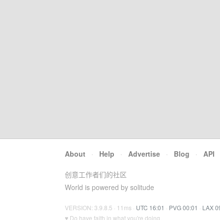
About
·
Help
·
Advertise
·
Blog
·
API
创意工作者们的社区
World is powered by solitude
VERSION: 3.9.8.5 · 11ms ·
UTC 16:01
·
PVG 00:01
·
LAX 0
♥ Do have faith in what you're doing.