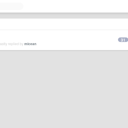
31
stly replied by
micean