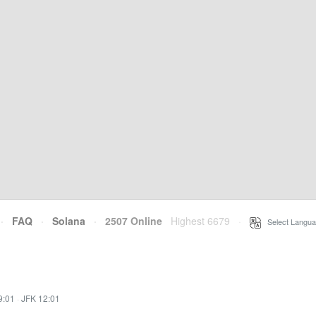
·
FAQ
·
Solana
·
2507 Online
Highest 6679
·
Select Langua
9:01
·
JFK 12:01