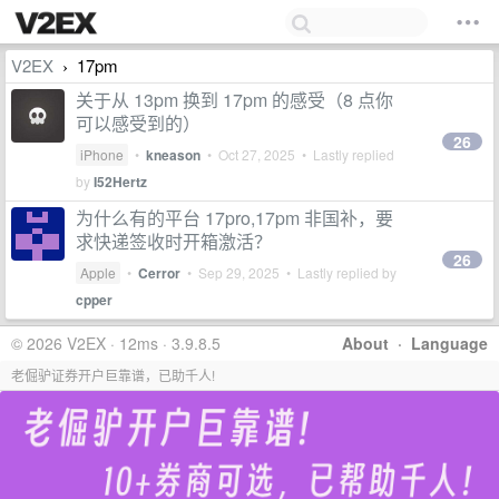
V2EX
17pm
›
关于从 13pm 换到 17pm 的感受（8 点你
可以感受到的）
26
iPhone
•
kneason
•
Oct 27, 2025
• Lastly replied
by
I52Hertz
为什么有的平台 17pro,17pm 非国补，要
求快递签收时开箱激活？
26
Apple
•
Cerror
•
Sep 29, 2025
• Lastly replied by
cpper
© 2026 V2EX · 12ms · 3.9.8.5
About
·
Language
老倔驴证券开户巨靠谱，已助千人!