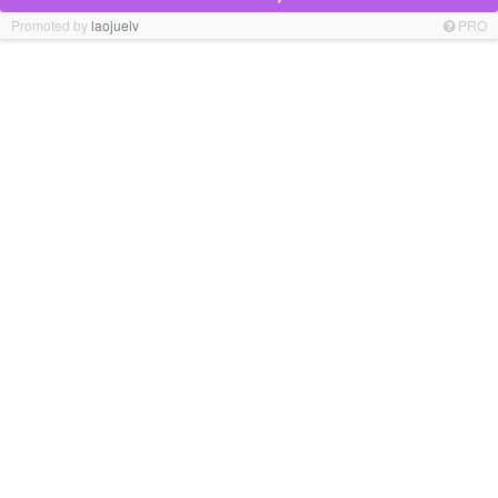
Promoted by
laojuelv
PRO