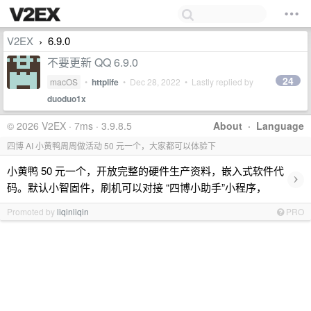
V2EX
6.9.0
›
不要更新 QQ 6.9.0
24
macOS
•
httplife
•
Dec 28, 2022
• Lastly replied by
duoduo1x
© 2026 V2EX · 7ms · 3.9.8.5
About
·
Language
四博 AI 小黄鸭周周做活动 50 元一个，大家都可以体验下
小黄鸭 50 元一个，开放完整的硬件生产资料，嵌入式软件代
›
码。默认小智固件，刷机可以对接 “四博小助手”小程序，
Promoted by
liqinliqin
PRO