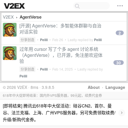
V2EX
AgentVerse
›
[开源] AgentVerse：多智能体群聊与自治
对话实验
2
分享创造
•
Peiiii
•
Feb 26
• Lastly replied by
Peiiii
过年用 cursor 写了个多 agent 讨论系统
（AgentVerse），已开源，免注册欢迎体
验
30
分享创造
•
Peiiii
•
Feb 14, 2025
• Lastly replied by
Peiiii
© 2026 V2EX · 8ms · 3.9.8.5
About
·
Language
618年中大促即将结束：国内外VPS服务器，99元起，续费代金券
[即将结束] 腾讯云618年中大促活动：硅谷CN2、首尔、曼
›
谷、法兰克福、上海、广州VPS服务器，另可免费领取续费/
升级/新购代金券。