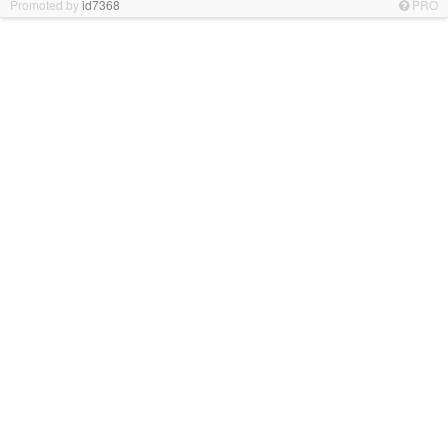
Promoted by
id7368
PRO