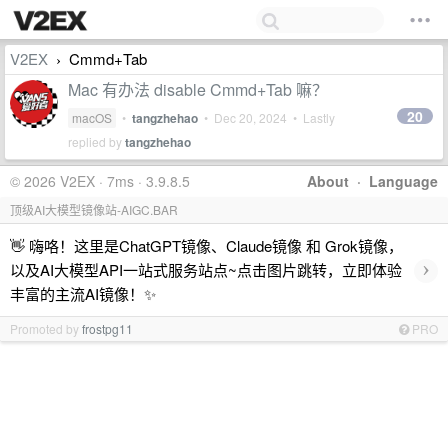
V2EX
Cmmd+Tab
›
Mac 有办法 disable Cmmd+Tab 嘛？
20
macOS
•
tangzhehao
•
Dec 20, 2024
• Lastly
replied by
tangzhehao
© 2026 V2EX · 7ms · 3.9.8.5
About
·
Language
顶级AI大模型镜像站-AIGC.BAR
👋 嗨咯！这里是ChatGPT镜像、Claude镜像 和 Grok镜像，
›
以及AI大模型API一站式服务站点~点击图片跳转，立即体验
丰富的主流AI镜像！✨
Promoted by
frostpg11
PRO