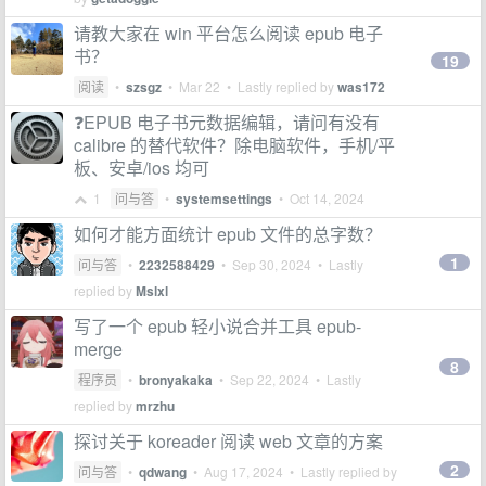
请教大家在 win 平台怎么阅读 epub 电子
书？
19
阅读
•
szsgz
•
Mar 22
• Lastly replied by
was172
❓EPUB 电子书元数据编辑，请问有没有
calibre 的替代软件？除电脑软件，手机/平
板、安卓/ios 均可
1
问与答
•
systemsettings
•
Oct 14, 2024
如何才能方面统计 epub 文件的总字数？
1
问与答
•
2232588429
•
Sep 30, 2024
• Lastly
replied by
Mslxl
写了一个 epub 轻小说合并工具 epub-
merge
8
程序员
•
bronyakaka
•
Sep 22, 2024
• Lastly
replied by
mrzhu
探讨关于 koreader 阅读 web 文章的方案
2
问与答
•
qdwang
•
Aug 17, 2024
• Lastly replied by