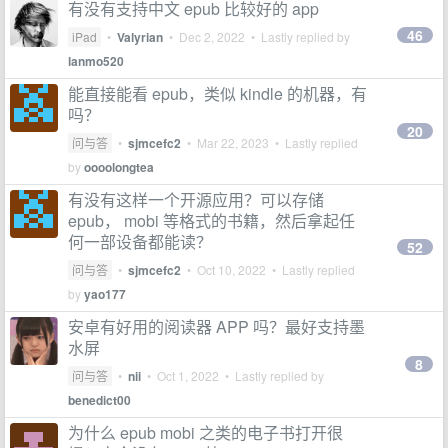
有没有支持中文 epub 比较好的 app
46
iPad
•
Valyrian
•
Dec 2, 2022
• Lastly replied by
lanmo520
能直接能看 epub，类似 kindle 的机器，有
吗？
20
问与答
•
sjmcefc2
•
Mar 22, 2023
• Lastly replied
by
oooolongtea
有没有这样一个开源应用？可以存储
epub， mobi 等格式的书籍，然后拿起任
何一部设备都能读？
52
问与答
•
sjmcefc2
•
Oct 10, 2022
• Lastly replied
by
yao177
安卓有好用的阅读器 APP 吗？最好支持墨
水屏
8
问与答
•
nii
•
Oct 1, 2022
• Lastly replied by
benedict00
为什么 epub mobi 之类的电子书打开很