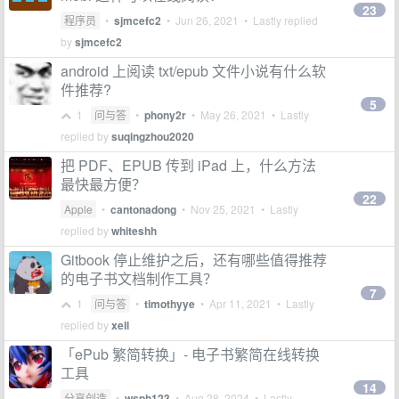
23
程序员
•
sjmcefc2
•
Jun 26, 2021
• Lastly replied
by
sjmcefc2
android 上阅读 txt/epub 文件小说有什么软
件推荐?
5
1
问与答
•
phony2r
•
May 26, 2021
• Lastly
replied by
suqingzhou2020
把 PDF、EPUB 传到 iPad 上，什么方法
最快最方便？
22
Apple
•
cantonadong
•
Nov 25, 2021
• Lastly
replied by
whiteshh
Gitbook 停止维护之后，还有哪些值得推荐
的电子书文档制作工具？
7
1
问与答
•
timothyye
•
Apr 11, 2021
• Lastly
replied by
xell
「ePub 繁简转换」- 电子书繁简在线转换
工具
14
分享创造
•
wsph123
•
Aug 28, 2024
• Lastly