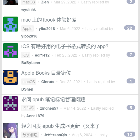
2
macOS
•
Zien
•
Mar 29, 2022
• Lastly replied by
wydinhk
mac 上的 ibook 体验好差
22
Apple
•
yibo2018
•
Mar 6, 2022
• Lastly replied by
yibo2018
iOS 有啥好用的电子书格式转换的 app?
7
iOS
•
edr1412
•
Feb 25, 2022
• Lastly replied by
BaByLonn
Apple Books 目录错位
1
macOS
•
Ginruts
•
Dec 22, 2021
• Lastly replied by
DShen
求问 epub 笔记标记管理问题
5
问与答
•
xinghen57
•
Mar 14, 2022
• Lastly replied
by
Anna1879
轻之国度 epub 生成器更新（又来了
12
分享创造
•
JeffersonQin
•
Aug 6, 2024
• Lastly