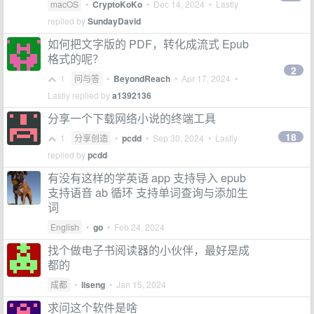
macOS
•
CryptoKoKo
•
Dec 14, 2024
• Lastly
replied by
SundayDavid
如何把文字版的 PDF，转化成流式 Epub
格式的呢？
2
1
问与答
•
BeyondReach
•
Apr 17, 2024
•
Lastly replied by
a1392136
分享一个下载网络小说的终端工具
18
1
分享创造
•
pcdd
•
Sep 30, 2024
• Lastly
replied by
pcdd
有没有这样的学英语 app 支持导入 epub
支持语音 ab 循环 支持单词查询与添加生
词
English
•
go
•
Feb 24, 2024
找个做电子书阅读器的小伙伴，最好是成
都的
成都
•
liseng
•
Jan 15, 2024
求问这个软件是啥