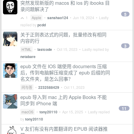
突然发现新版的 macos 和 ios 的 ibooks 目
录问题解决了
5
1
Apple
•
sanshao124
•
Jun 19, 2024
• Lastly
replied by
pcdd
关于正则表达式的问题，批量修改有相同
内容的行
3
HTML
•
lastcode
•
Oct 15, 2023
• Lastly replied by
netabare
epub 文件在 IOS 端使用 documents 压缩
后，传到电脑解压缩变成了 epub 后缀的同
名文件夹，是怎么回事？
问与答
•
2232588429
•
Oct 11, 2023
epub 导入到 mac 上的 Apple Books 不能
同步到 iPhone 端
11
macOS
•
tony20110
•
Apr 15, 2025
• Lastly replied
by
tony20110
V 友们有没有内置翻译的 EPUB 阅读器推