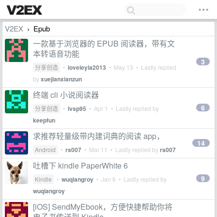
V2EX
Epub
›
一款基于浏览器的 EPUB 阅读器，带有文
本转语音功能
3
分享创造
•
loveleyla2013
•
May 13
• Lastly replied
by
xuejianxianzun
终端 cli 小说阅读器
6
分享创造
•
lvsp95
•
Apr 1
• Lastly replied by
keepfun
求推荐轻量级带内建词典的阅读 app，
14
Android
•
rs007
•
Mar 11
• Lastly replied by
rs007
吐槽下 kindle PaperWhite 6
9
Kindle
•
wuqiangroy
•
Jan 6
• Lastly replied by
wuqiangroy
[iOS] SendMyEbook，方便快捷帮助你将
电子书传送到 Kindle