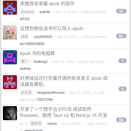
求推荐安卓看 epub 的软件
31
Android
•
soleils
•
Jan 10, 2025
• Lastly replied by
AFOX
没想到微信读书可以导入 epub
61
阅读
•
ysy950803
•
Mar 4, 2025
• Lastly replied by
he1293024908
epub 书的电报群
1
推广
•
lindong1
•
Dec 13, 2024
• Lastly replied by
wokito
好用体验还行尽量开源的安卓英文 epub 阅
读器有哪些。
5
问与答
•
forgottenPerson
•
Dec 11, 2024
• Lastly
replied by
7i587i789
开源了一个跨平台 EPUB 阅读软件
Readest，使用 Tauri v2 和 Next.js 15 开发
59
4
程序员
•
chrox
•
Nov 2, 2025
• Lastly replied
by
getadoggie