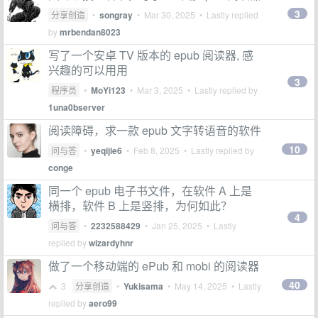
3
分享创造
•
songray
•
Mar 30, 2025
• Lastly replied
by
mrbendan8023
写了一个安卓 TV 版本的 epub 阅读器, 感
兴趣的可以用用
3
程序员
•
MoYi123
•
Mar 3, 2025
• Lastly replied by
1una0bserver
阅读障碍，求一款 epub 文字转语音的软件
10
问与答
•
yeqijie6
•
Feb 8, 2025
• Lastly replied by
conge
同一个 epub 电子书文件，在软件 A 上是
横排，软件 B 上是竖排，为何如此？
4
问与答
•
2232588429
•
Jan 25, 2025
• Lastly
replied by
wizardyhnr
做了一个移动端的 ePub 和 mobi 的阅读器
40
3
分享创造
•
Yukisama
•
May 14, 2025
• Lastly
replied by
aero99