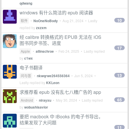
qdwang
windows 有什么简洁的 epub 阅读器
10
软件
•
NoOneNoBody
•
Aug 21, 2024
• Lastly
replied by
zxzxm
经 calibre 转换格式的 EPUB 无法在 iOS
图书同步书签、进度
17
Apple
•
allinschroe
•
Feb 24, 2025
• Lastly replied
by
c1wx
电子书翻译
13
问与答
•
nkwqrwe264556364
•
Jun 5, 2024
•
Lastly replied by
KKLeon
求推荐看 epub 没有乱七八糟广告的 app
65
Android
•
nirayxu
•
May 30, 2024
• Lastly replied
by
wobushisavior
要把 macbook 中 iBooks 的电子书导出，
结果发现了大问题
11