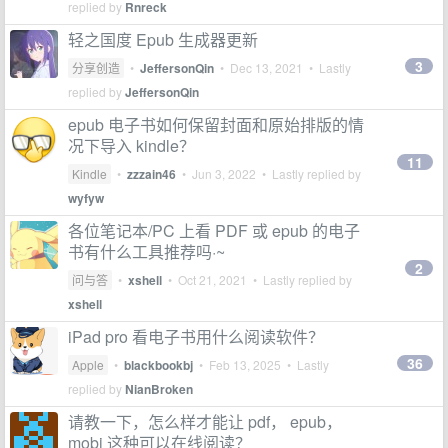
replied by
Rnreck
轻之国度 Epub 生成器更新
3
分享创造
•
JeffersonQin
•
Dec 13, 2021
• Lastly
replied by
JeffersonQin
epub 电子书如何保留封面和原始排版的情
况下导入 kindle？
11
Kindle
•
zzzain46
•
Jun 3, 2022
• Lastly replied by
wyfyw
各位笔记本/PC 上看 PDF 或 epub 的电子
书有什么工具推荐吗·~
2
问与答
•
xshell
•
Oct 21, 2021
• Lastly replied by
xshell
iPad pro 看电子书用什么阅读软件？
36
Apple
•
blackbookbj
•
Feb 13, 2025
• Lastly
replied by
NianBroken
请教一下，怎么样才能让 pdf， epub，
mobi 这种可以在线阅读？