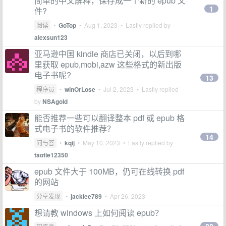
简单的中文解释，保存成一个新的 epub 文
1
件?
阅读
•
GoTop
•
Aug 1, 2023
• Lastly replied by
alexsun123
亚马逊中国 kindle 商店已关闭，以后到哪
里获取 epub,mobi,azw 这些格式的新出版
电子书呢?
13
程序员
•
winOrLose
•
Jul 2, 2023
• Lastly replied
by
NSAgold
能否推荐一些可以翻译整本 pdf 或 epub 格
式电子书的软件推荐？
14
问与答
•
kqij
•
May 10, 2023
• Lastly replied by
taotie12350
epub 文件大于 100MB，仍可在线转换 pdf
的网站
分享发现
•
jacklee789
•
Apr 26, 2023
想请教 windows 上如何阅读 epub？