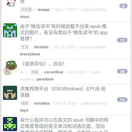
荐
8
问与答
•
iamppz
•
Sep 17, 2023
• Lastly replied by
xixun
由于“微信读书”有时候加载不出来 epub 格
式的图片，有没有类似于“微信读书”的 app
推荐？
13
生活
•
Serialize
•
Sep 12, 2023
• Lastly replied by
breezyNone
《道诡异仙》，启动！
38
1
阅读
•
carverReal
•
Oct 9, 2023
• Lastly
replied by
paradoxie
求推荐跨平台（IOS/Windows）EPUB 阅
读器
14
阅读
•
mmddisa
•
Dec 10, 2024
• Lastly replied by
liuyd
有什么程序可以在英文的 epub 书籍中的特
定难度等级的英文单词和词语后面，添加