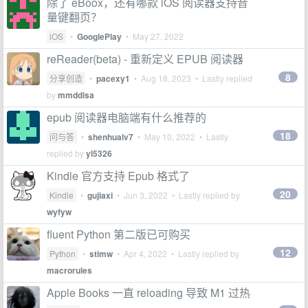
除了 eBoox，还有哪款 iOS 阅读器支持音
量键翻页？
iOS
•
GooglePlay
•
May 27, 2022
reReader(beta) - 重新定义 EPUB 阅读器
8
分享创造
•
pacexy1
•
Aug 18, 2023
• Lastly replied
by
mmddisa
epub 阅读器电脑端有什么推荐的
18
问与答
•
shenhualv7
•
May 10, 2022
• Lastly
replied by
yl5326
Kindle 官方支持 Epub 格式了
20
Kindle
•
gujiaxi
•
Jun 3, 2022
• Lastly replied by
wyfyw
fluent Python 第二版已可购买
12
Python
•
stimw
•
Apr 4, 2022
• Lastly replied by
macrorules
Apple Books 一直 reloading 导致 M1 过热