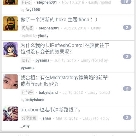
18
Hexo
•
stephen001
•
Nov 10, 2016
• Lastly replied
by
fwy1998
做了一个清新的 hexo 主题 fresh ：）
2
问与答
•
stephen001
•
Aug 29, 2016
• Lastly
replied by
yimity
为什么我的 UIRefreshControl 在页面往下
拉时没有变长的效果呢？
3
iDev
•
pysama
•
Jun 18, 2015
• Lastly replied by
pysama
找合租：有在Microstrategy微策略的前辈
或者Fresh fish吗？
2
问与答
•
babyisland
•
Jul 19, 2012
• Lastly replied
by
babyisland
dropbox 也走小清新路线了。
3
分享发现
•
shao
•
Mar 10, 2012
• Lastly replied by
_why