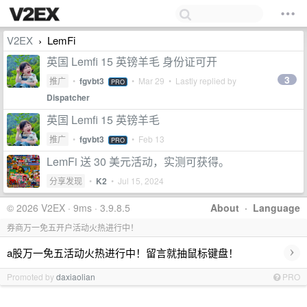
V2EX
LemFi
›
英国 Lemfi 15 英镑羊毛 身份证可开
3
推广
•
fgvbt3
•
Mar 29
• Lastly replied by
PRO
Dispatcher
英国 Lemfi 15 英镑羊毛
推广
•
fgvbt3
•
Feb 13
PRO
LemFi 送 30 美元活动，实测可获得。
分享发现
•
K2
•
Jul 15, 2024
© 2026 V2EX · 9ms · 3.9.8.5
About
·
Language
券商万一免五开户活动火热进行中！
›
a股万一免五活动火热进行中！留言就抽鼠标键盘！
Promoted by
daxiaolian
PRO