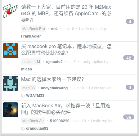
请教一下大家，目前用的是 23 年 M2Max
64G 的 MBP，还有续费 AppleCare+的必
要吗？
4
MacBook Pro
•
dnL
•
Jun 16
• Lastly replied by
FrankAdler
买 macbook pro 笔记本，跑本地模型，怎
么配置性价比比较高？
42
Local LLM
•
sjmcefc2
•
Jul 7
• Lastly replied by
micao
Mac 的选择大家给一下建议？
4
macOS
•
andychakwang
•
Jun 10
• Lastly replied
by
WDATM33
新入 MacBook Air，求推荐一波「旦用难
回」的软件和必买配件
36
MacBook Air
•
510908220
•
Jun 18
• Lastly replied
by
orangutan92