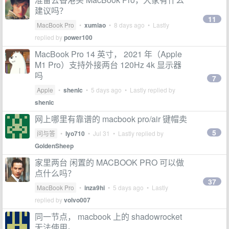
建议吗？
11
MacBook Pro
•
xumiao
•
8 days ago
• Lastly
replied by
power100
MacBook Pro 14 英寸， 2021 年（Apple
M1 Pro）支持外接两台 120Hz 4k 显示器
吗
7
Apple
•
shenlc
•
5 days ago
• Lastly replied by
shenlc
网上哪里有靠谱的 macbook pro/air 键帽卖
5
问与答
•
lyo710
•
Jul 31
• Lastly replied by
GoldenSheep
家里两台 闲置的 MACBOOK PRO 可以做
点什么吗？
37
MacBook Pro
•
inza9hi
•
5 days ago
• Lastly
replied by
volvo007
同一节点， macbook 上的 shadowrocket
无法使用。