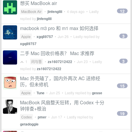
想买 MacBook air
12
MacBook Air
•
jinfengliii
•
4 days ago
• Lastly
replied by
jinfengliii
macbook m3 pro 和 m1 max 如何选择
3
Apple
•
xgq89757
•
Jun 26
• Lastly replied by
xgq89757
二手 Mac 回收价格表？ Mac 求推荐
3
1
问与答
•
zs1607212422
•
Jun 23
• Lastly
replied by
zs1607212422
Mac 外壳磕了，国内外两次 AC 送修经
历，但未修机
15
Apple
•
Tune
•
Jun 25
• Lastly replied by
gesse
MacBook 风扇整天狂转，用 Codex 十分
钟排查+根治
19
Codex
•
pmer
•
Jun 17
• Lastly replied by
getadoggie