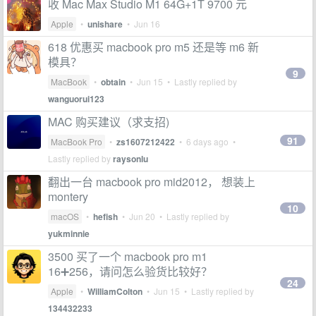
收 Mac Max Studio M1 64G+1T 9700 元
Apple
•
unishare
•
Jun 16
618 优惠买 macbook pro m5 还是等 m6 新
模具？
9
MacBook
•
obtain
•
Jun 15
• Lastly replied by
wanguorui123
MAC 购买建议（求支招)
91
MacBook Pro
•
zs1607212422
•
6 days ago
•
Lastly replied by
raysonlu
翻出一台 macbook pro mid2012， 想装上
montery
10
macOS
•
hefish
•
Jun 20
• Lastly replied by
yukminnie
3500 买了一个 macbook pro m1
16➕256，请问怎么验货比较好？
24
Apple
•
WilliamColton
•
Jun 15
• Lastly replied by
134432233