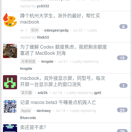
replied by
yc8332
蹲个杭州大学生，浙外的最好，帮忙买
macbook
8
1
杭州
•
sdasgasrgsdg
•
Jul 22
• Lastly
replied by
Walk52
为了缓解 Codex 额度焦虑，我把剩余额度
塞进了 MacBook 刘海
15
分享创造
•
fengdw
•
Jul 21
• Lastly replied by
fengdw
macbook，双外接显示屏，同型号，每次
开屏一台显示屏上的窗口消失
1
显示器
•
adz2k
•
Jul 18
• Lastly replied by
gpt5
记录 macos beta3 午睡差点机毁人亡
23
Apple
•
darkway
•
Jul 19
• Lastly replied by
Bluecoda
卖还是不卖？
39