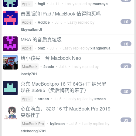
Apple
•
fngli
•
Jul 11
• Lastly replied by
muntoya
泰国版的 iPad / MacBook 值得购买吗
10
Apple
•
AddIce
•
Jul 5
• Lastly replied by
SkywalkerJi
MBA 的音质真垃圾
18
Apple
•
omz
•
Jul 7
• Lastly replied by
xiangbohua
给小孩买一台 Macbook Neo
61
MacBook
•
2code
•
Jul 4
• Lastly replied by
lonely701
京东 MacBookpro 16 寸 64G+1T 纳米屏
现在 25985（卖后悔药的来了）
40
Apple
•
strean
•
Jul 5
• Lastly replied by
strean
心在滴血， 32G 16 寸 MacBook Pro 2019
突然挂了
33
MacBook Pro
•
kylinson
•
Jul 8
• Lastly replied by
edcheong0701