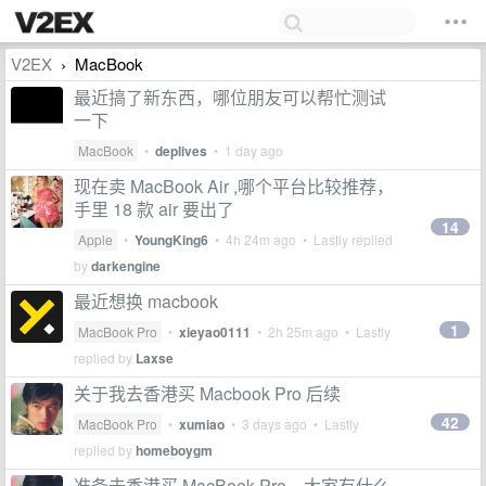
V2EX
MacBook
›
最近搞了新东西，哪位朋友可以帮忙测试
一下
MacBook
•
deplives
•
1 day ago
现在卖 MacBook Air ,哪个平台比较推荐，
手里 18 款 air 要出了
14
Apple
•
YoungKing6
•
4h 24m ago
• Lastly replied
by
darkengine
最近想换 macbook
1
MacBook Pro
•
xieyao0111
•
2h 25m ago
• Lastly
replied by
Laxse
关于我去香港买 Macbook Pro 后续
42
MacBook Pro
•
xumiao
•
3 days ago
• Lastly
replied by
homeboygm
准备去香港买 MacBook Pro，大家有什么