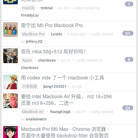
1
macOS
•
tmknui
•
Jul 29
• Lastly replied by
FreddyLiu
南宁出 M5 Pro Macbook Pro
21
MacBook Pro
•
LeoHe
•
5 days ago
• Lastly replied
by
jefferyJQ
现在 mba 32g+512 有好价吗？
9
Apple
•
charlesss
•
Jul 31
• Lastly replied by
charlesss
用 codex vide 了一个 macbook 小工具
分享创造
•
jiang1234321
•
Jul 26
要给 intel Macbook Air 升级， m2 16+256
还是 m3 8+256，二选一
24
MacBook Air
•
YoungKing6
•
Jul 27
• Lastly replied
by
snailslowcn
Macbook Pro M5 Max - Chrome 浏览器 -
页面中大量使用 backdrop-filter 会导致页