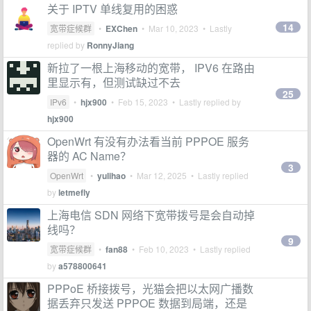
关于 IPTV 单线复用的困惑
14
宽带症候群
•
EXChen
•
Mar 10, 2023
• Lastly
replied by
RonnyJiang
新拉了一根上海移动的宽带， IPV6 在路由
里显示有，但测试缺过不去
25
IPv6
•
hjx900
•
Feb 15, 2023
• Lastly replied by
hjx900
OpenWrt 有没有办法看当前 PPPOE 服务
器的 AC Name？
3
OpenWrt
•
yulihao
•
Mar 12, 2025
• Lastly replied
by
letmefly
上海电信 SDN 网络下宽带拨号是会自动掉
线吗？
9
宽带症候群
•
fan88
•
Feb 10, 2023
• Lastly replied
by
a578800641
PPPoE 桥接拨号，光猫会把以太网广播数
据丢弃只发送 PPPOE 数据到局端，还是