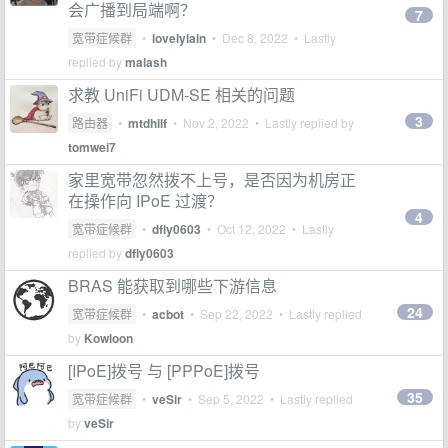
会广播到局端啊？
7
宽带症候群
•
lovelylain
•
Dec 8, 2022
• Lastly
replied by
malash
求教 UniFi UDM-SE 相关的问题
3
路由器
•
mtdhllf
•
Nov 2, 2022
• Lastly replied by
tomwei7
家里宽带忽然拨不上号，是否因为机房正
在操作向 IPoE 过渡？
4
宽带症候群
•
dfly0603
•
Oct 12, 2022
• Lastly
replied by
dfly0603
BRAS 能获取到哪些下游信息
24
宽带症候群
•
acbot
•
Sep 22, 2022
• Lastly replied
by
Kowloon
[IPoE]拨号 与 [PPPoE]拨号
35
宽带症候群
•
veSir
•
Sep 5, 2022
• Lastly replied
by
veSir