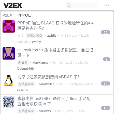
V2EX
PPPOE
›
PPPoE 通过 SLAAC 获取的地址所在的/64
段是独占的吗？
22
2
宽带症候群
•
zwhfly
•
4h 31m ago
• Lastly
replied by
zwhfly
mikrotik ros7.x 版本路由多拨配置，自己记
录一下
1
路由器
•
xiaoxiannv
•
Jun 12
• Lastly replied by
Debug1998
北京联通家宽被割接到 vBRAS 了！
14
宽带症候群
•
peterwillcn
•
Jan 5
• Lastly replied by
bclerdx
求教电信 hn8145xr 通过不了 itms 手动配
置也无法获取 ip 了
10
宽带症候群
•
darkway
•
Oct 22, 2025
• Lastly