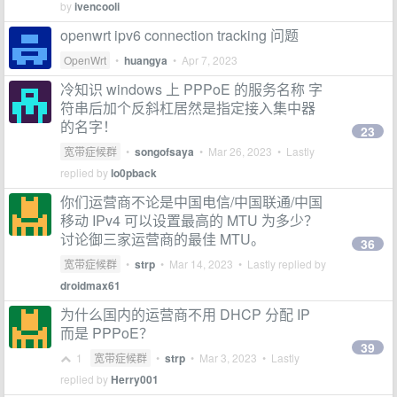
by
ivencooli
openwrt ipv6 connection tracking 问题
OpenWrt
•
huangya
•
Apr 7, 2023
冷知识 windows 上 PPPoE 的服务名称 字
符串后加个反斜杠居然是指定接入集中器
的名字！
23
宽带症候群
•
songofsaya
•
Mar 26, 2023
• Lastly
replied by
lo0pback
你们运营商不论是中国电信/中国联通/中国
移动 IPv4 可以设置最高的 MTU 为多少？
讨论御三家运营商的最佳 MTU。
36
宽带症候群
•
strp
•
Mar 14, 2023
• Lastly replied by
droidmax61
为什么国内的运营商不用 DHCP 分配 IP
而是 PPPoE？
39
1
宽带症候群
•
strp
•
Mar 3, 2023
• Lastly
replied by
Herry001