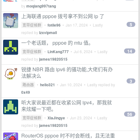
by
moqiang997tang
上海联通 pppoe 拨号拿不到公网 ip 了
5
宽带症候群
•
fotile96
•
Jan 17, 2024
• Lastly
replied by
lzxvipmail
一个老话题， pppoe 的 mtu 值。
14
宽带症候群
•
LinKang777
•
Jul 6, 2024
• Lastly
replied by
james19820515
锐捷 NBR 路由 ipv6 的骚功能,大佬们有办
法解决么
3
路由器
•
hello321
•
Jan 10, 2024
• Lastly replied by
0x49
听大家说最近都在收紧公网 ipv4，那我就
来炫耀一下吧。
56
宽带症候群
•
XiaJingye
•
Jun 23, 2024
• Lastly
replied by
james19820515
RouterOS pppoe 时不时会断线，且无法重