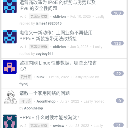
运营商改造为 IPoE 的优势与劣势以及
IPv6 的安全性问题
103
6
宽带症候群
•
oblivion
•
Feb 10, 2025
• Lastly
replied by
james19820515
电信又一新动作：上网业务不再使用
PPPoE 新装宽带无法改桥接
133
1
宽带症候群
•
oblivion
•
Jun 3, 2025
• Lastly
replied by
coyboy911
监控内网 Linux 性能数据，哪些比较省
心？
22
云计算
•
hunk
•
Oct 15, 2022
• Lastly replied by
flynaj
请教一个家用网络的问题
9
问与答
•
Aoonthetop
•
Jul 27, 2022
• Lastly replied
by
Aoonthetop
PPPoE 什么时候才能被淘汰？
51
2
宽带症候群
•
cwbsw
•
Jun 28, 2022
• Lastly