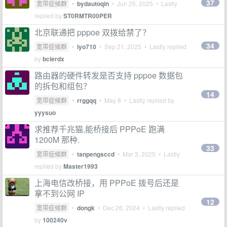
37
宽带症候群
•
bydautoqin
•
Jun 25, 2025
• Lastly
replied by
ST0RMTR00PER
北京联通把 pppoe 双拨给禁了？
34
宽带症候群
•
lyo710
•
Sep 21, 2025
• Lastly replied
by
bclerdx
路由器的硬件转发是否支持 pppoe 数据包
的拆包和组包？
14
宽带症候群
•
rrggqq
•
May 8
• Lastly replied by
yyysuo
求推荐千兆猫,能桥接后 PPPoE 跑满
1200M 那种.
33
宽带症候群
•
tanpengsccd
•
Mar 3, 2025
• Lastly
replied by
Master1993
上海电信改桥接，用 PPPoE 拨号后还是
拿不到公网 IP
12
宽带症候群
•
dongk
•
Dec 26, 2024
• Lastly replied
by
100240v