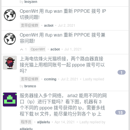
by
leoyzen
OpenWrt 用 ifup wan 重新 PPPOE 拨号 IP
切换问题!
宽带症候群
•
acbot
•
Jul 2, 2021
OpenWrt 用 ifup wan 重新 PPPOE 拨号兼
容问题!
1
OpenWrt
•
acbot
•
Jul 1, 2021
上海电信烽火光猫桥接，两个路由器直接
接光猫上用相同账号一起 pppoe 拨号可以
吗？
1
宽带症候群
•
ccming
•
Jul 2, 2021
• Lastly replied
by
bronco
服务器接入多个网络， aria2 能用不同的网
口（ip）进行下载吗？看下图，机器有 3
个不同的 pppoe 拨号获得的 ip，需要多线
15
程下载 bt 文件，能尽量均分到各个 ip 上
程序员
•
aijialefu
•
Apr 14, 2021
• Lastly replied by
aijialefu