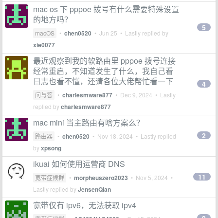
mac os 下 pppoe 拨号有什么需要特殊设置
的地方吗？
5
macOS
•
chen0520
•
Jun 25
• Lastly replied by
xie0077
最近观察到我的软路由里 pppoe 拨号连接
经常重启，不知道发生了什么，我自己看
日志也看不懂，还请各位大佬帮忙看一下
4
问与答
•
charlesmware877
•
Dec 9, 2024
• Lastly
replied by
charlesmware877
mac mini 当主路由有啥方案么？
2
路由器
•
chen0520
•
Nov 18, 2024
• Lastly replied
by
xpsong
ikuai 如何使用运营商 DNS
11
宽带症候群
•
morpheuszero2023
•
Nov 5, 2024
•
Lastly replied by
JensenQian
宽带仅有 ipv6，无法获取 ipv4