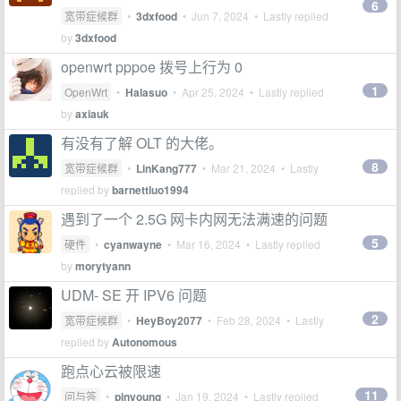
6
宽带症候群
•
3dxfood
•
Jun 7, 2024
• Lastly replied
by
3dxfood
openwrt pppoe 拨号上行为 0
1
OpenWrt
•
Halasuo
•
Apr 25, 2024
• Lastly replied
by
axiauk
有没有了解 OLT 的大佬。
8
宽带症候群
•
LinKang777
•
Mar 21, 2024
• Lastly
replied by
barnettluo1994
遇到了一个 2.5G 网卡内网无法满速的问题
5
硬件
•
cyanwayne
•
Mar 16, 2024
• Lastly replied
by
morytyann
UDM- SE 开 IPV6 问题
2
宽带症候群
•
HeyBoy2077
•
Feb 28, 2024
• Lastly
replied by
Autonomous
跑点心云被限速
11
问与答
•
pinyoung
•
Jan 19, 2024
• Lastly replied