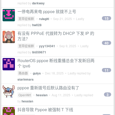
replied by
darkway
一停电再来电 pppoe 就拨不上号
15
宽带症候群
•
rulagiti
•
Sep 21, 2025
• Lastly
replied by
hw028
有没有 PPPoE 代拨转为 DHCP 下发 IP 的
方法？
40
宽带症候群
•
yyy134341
•
Sep 9, 2025
• Lastly
replied by
lin559671
RouterOS pppoe 断线重播总会下发新旧两
个 ipv6
11
路由器
•
guiys
•
Dec 18, 2025
• Lastly replied by
starinmars
pppoe 重新拨号后默认路由没有了
3
OpenWrt
•
hessian
•
Aug 11, 2025
• Lastly replied
by
hessian
抖音导致 Pppoe 被强制 T 下线