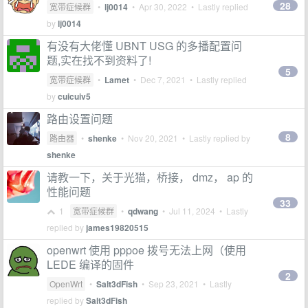
28
宽带症候群
•
lj0014
•
Apr 30, 2022
• Lastly replied
by
lj0014
有没有大佬懂 UBNT USG 的多播配置问
题,实在找不到资料了!
5
宽带症候群
•
Lamet
•
Dec 7, 2021
• Lastly replied
by
cuicuiv5
路由设置问题
8
路由器
•
shenke
•
Nov 20, 2021
• Lastly replied by
shenke
请教一下，关于光猫，桥接， dmz， ap 的
性能问题
33
1
宽带症候群
•
qdwang
•
Jul 11, 2024
• Lastly
replied by
james19820515
openwrt 使用 pppoe 拨号无法上网（使用
LEDE 编译的固件
2
OpenWrt
•
Salt3dFish
•
Sep 23, 2021
• Lastly
replied by
Salt3dFish