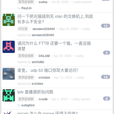
宽带症候群
•
sudoy
•
Jul 30, 2020
• Lastly replied
by
RayLin
问一下把光猫插到无 vlan 的交换机上,到底
有多么不安全?
12
问与答
•
wenwen226400
•
May 24, 2020
• Lastly
replied by
wenwen226400
请问为什么 FTTB 还要一个猫，一直没搞
清楚
3
宽带症候群
•
DSLAM
•
Apr 23, 2020
• Lastly
replied by
wm5d8b
家宽， udp 53 端口惊现大量访问！
18
宽带症候群
•
ericbize
•
Apr 12, 2020
• Lastly
replied by
ericbize
iptv 直播源抓包问题
9
宽带症候群
•
ccadb
•
Apr 3, 2020
• Lastly replied
by
sobigfish
npcap 怎么在 pppoe 环境下安装？