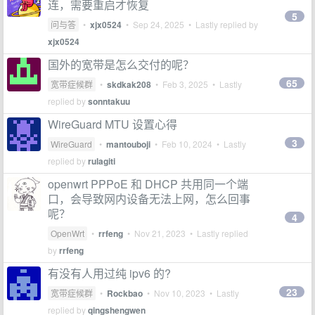
连，需要重启才恢复
5
问与答
•
xjx0524
•
Sep 24, 2025
• Lastly replied by
xjx0524
国外的宽带是怎么交付的呢？
65
宽带症候群
•
skdkak208
•
Feb 3, 2025
• Lastly
replied by
sonntakuu
WireGuard MTU 设置心得
3
WireGuard
•
mantouboji
•
Feb 10, 2024
• Lastly
replied by
rulagiti
openwrt PPPoE 和 DHCP 共用同一个端
口，会导致网内设备无法上网，怎么回事
呢？
4
OpenWrt
•
rrfeng
•
Nov 21, 2023
• Lastly replied
by
rrfeng
有没有人用过纯 ipv6 的?
23
宽带症候群
•
Rockbao
•
Nov 10, 2023
• Lastly
replied by
qingshengwen