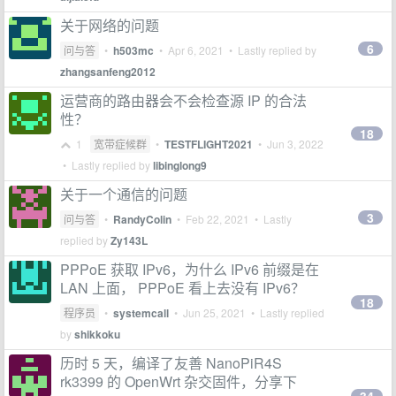
关于网络的问题
6
问与答
•
h503mc
•
Apr 6, 2021
• Lastly replied by
zhangsanfeng2012
运营商的路由器会不会检查源 IP 的合法
性？
18
1
宽带症候群
•
TESTFLIGHT2021
•
Jun 3, 2022
• Lastly replied by
libinglong9
关于一个通信的问题
3
问与答
•
RandyColin
•
Feb 22, 2021
• Lastly
replied by
Zy143L
PPPoE 获取 IPv6，为什么 IPv6 前缀是在
LAN 上面， PPPoE 看上去没有 IPv6？
18
程序员
•
systemcall
•
Jun 25, 2021
• Lastly replied
by
shikkoku
历时 5 天，编译了友善 NanoPiR4S
rk3399 的 OpenWrt 杂交固件，分享下