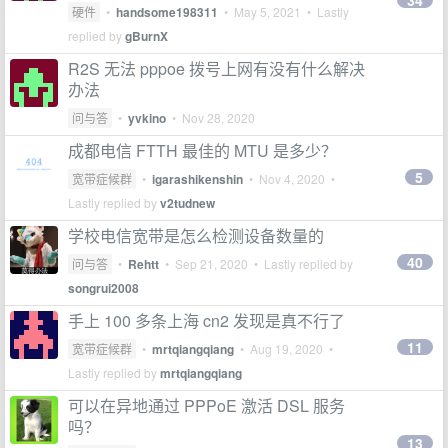
34
硬件
•
handsome198311
•
May 5, 2021
• Lastly
replied by
gBurnX
R2S 无法 pppoe 拨号上网有没有什么解决
办法
问与答
•
yvkino
•
Nov 28, 2020
成都电信 FTTH 最佳的 MTU 是多少？
5
宽带症候群
•
igarashikenshin
•
Nov 4, 2020
•
Lastly replied by
v2tudnew
学校电信宽带是怎么检测设备数量的
40
问与答
•
Rehtt
•
Sep 21, 2020
• Lastly replied by
songrui2008
手上 100 多条上海 cn2 发现是真不行了
11
宽带症候群
•
mrtqiangqiang
•
Aug 19, 2020
•
Lastly replied by
mrtqiangqiang
可以在异地通过 PPPoE 激活 DSL 服务
吗？
13