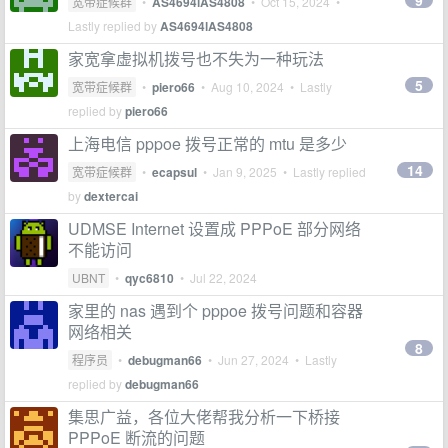
9
宽带症候群
•
AS4694lAS4808
•
Oct 15, 2024
•
Lastly replied by
AS4694lAS4808
家宽拿虚拟机拨号也不失为一种玩法
5
宽带症候群
•
piero66
•
Aug 10, 2024
• Lastly
replied by
piero66
上海电信 pppoe 拨号正常的 mtu 是多少
14
宽带症候群
•
ecapsul
•
Jan 9, 2025
• Lastly replied
by
dextercai
UDMSE Internet 设置成 PPPoE 部分网络
不能访问
UBNT
•
qyc6810
•
Jul 22, 2024
家里的 nas 遇到个 pppoe 拨号问题和容器
网络相关
8
程序员
•
debugman66
•
Jun 27, 2024
• Lastly
replied by
debugman66
集思广益，各位大佬帮我分析一下桥接
PPPoE 断流的问题