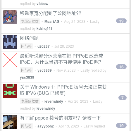
replied by
vibbow
移动家宽分配到了公网地址??
19
宽带症候群
•
MsartAG
•
Aug 24, 2023
• Lastly
replied by
kdzhq443
网络问题
问与答
•
u20237
•
Jul 28, 2023
最近听说部分运营商在把 PPPoE 改造成
IPoE，为什么当初不直接使用 IPoE 呢？
16
问与答
•
ysc3839
•
Nov 9, 2023
• Lastly replied by
ysc3839
关于 Windows 11 PPPoE 拨号无法正常获
取 IPV6 (BUG 已修复)
7
宽带症候群
•
levenwindy
•
Apr 26, 2023
• Lastly
replied by
levenwindy
有了解 pppoe 拨号的朋友吗？请教一下
19
问与答
•
aayyooh2
•
Apr 13, 2023
• Lastly replied