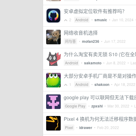
安卓虚拟定位软件有推荐吗？
2
Android
•
smusic
•
Jan 10, 2024
•
网络收音机选择
问与答
•
mofan236
•
Jun 17, 2022
为什么淘宝有卖无锁 S10 (它在
Android
•
sakamoto
•
Jun 8, 2022
• Las
大部分安卓手机厂商是不是对操
1
Android
•
shakoon
•
Apr 18, 2022
google play 可以联网但无法下
Google Play
•
zpxshl
•
Mar 30, 2022
• L
Pixel 4 换机为何无法迁移程序数
Pixel
•
idrawer
•
Feb 20, 2022