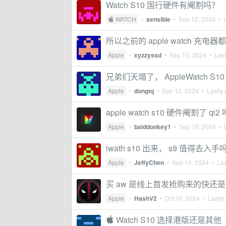
Watch S10 国行硬件有阉割吗？
 WATCH
•
sensible
•
Sep 12, 2024
• L
所以之前的 apple watch 充电器
Apple
•
xyzzyssd
•
Sep 15, 2024
• Last
兄弟们天塌了， AppleWatch S
Apple
•
dongtq
•
Sep 12, 2024
• Lastly 
apple watch s10 硬件阉割了 qi2
Apple
•
balddonkey1
•
Sep 10, 2024
• L
iwath s10 出来， s9 值得去入手
Apple
•
JeffyChen
•
Sep 10, 2024
• Las
买 aw 是线上首发抢购来的快还是 
Apple
•
HashV2
•
Oct 10, 2024
• Lastly 
 Watch S10 选择港版还是