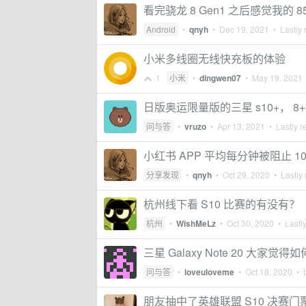
看完骁龙 8 Gen1 之后感觉我的 
Android
•
qnyh
•
Dec 19, 2021
• Lastly 
小米多线圈无线快充板的体验
1
小米
•
dingwen07
•
May 19, 2021
日版奥运限量版的三星 s10+， 8+1
问与答
•
vruzo
•
Apr 13, 2021
• Lastly r
小红书 APP 平均每分钟被阻止 1
分享发现
•
qnyh
•
Oct 29, 2020
• Lastly 
杭州线下看 S10 比赛的有没有？
杭州
•
WishMeLz
•
Oct 30, 2020
• Lastly
三星 Galaxy Note 20 大家觉得如
问与答
•
loveuloveme
•
Oct 18, 2020
• L
朋友抽中了英雄联盟 S10 决赛门票.