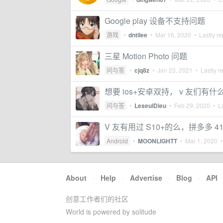
Google play 设备不支持问题
游戏
•
dntilee
•
Mar 16, 2020
• Lastly re
三星 Motion Photo 问题
问与答
•
cjq8z
•
Jan 23, 2021
• Lastly r
想要 ios+安卓双持， v 友们有
问与答
•
LeseulDieu
•
Feb 29, 2020
• La
V 友有用过 S10+的么，拼多多 4
Android
•
MOONLIGHTT
•
Mar 1, 2020
•
About
·
Help
·
Advertise
·
Blog
·
API
创意工作者们的社区
World is powered by solitude