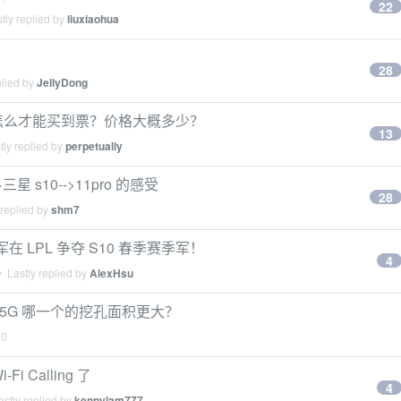
22
tly replied by
liuxiaohua
28
plied by
JellyDong
，怎么才能买到票？价格大概多少？
13
ly replied by
perpetually
三星 s10-->11pro 的感受
28
 replied by
shm7
军在 LPL 争夺 S10 春季赛季军！
4
 Lastly replied by
AlexHsu
 S10 5G 哪一个的挖孔面积更大？
20
Fi Calling 了
4
stly replied by
kennylam777