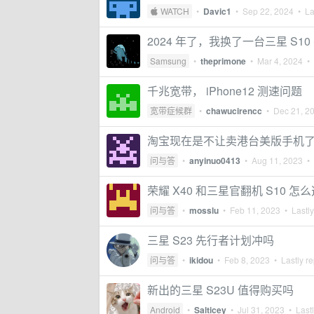
 WATCH
•
Davic1
•
Sep 22, 2024
• Las
2024 年了，我换了一台三星 S10 
Samsung
•
theprimone
•
Mar 4, 2024
• 
千兆宽带， iPhone12 测速问题
宽带症候群
•
chawucirencc
•
Dec 21, 2
淘宝现在是不让卖港台美版手机
问与答
•
anyinuo0413
•
Aug 11, 2023
• 
荣耀 X40 和三星官翻机 S10 怎
问与答
•
mosslu
•
Feb 11, 2023
• Lastly
三星 S23 先行者计划冲吗
问与答
•
ikidou
•
Feb 8, 2023
• Lastly re
新出的三星 S23U 值得购买吗
Android
•
Salticey
•
Jul 31, 2023
• Lastl