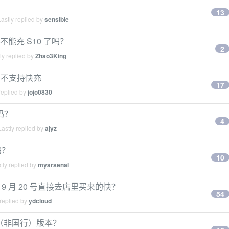
13
astly replied by
sensible
都不能充 S10 了吗？
2
ly replied by
Zhao3King
10 不支持快充
17
replied by
jojo0830
 吗？
4
astly replied by
ajyz
吗？
10
tly replied by
myarsenal
9 月 20 号直接去店里买来的快？
54
replied by
ydcloud
其他（非国行）版本？