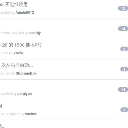
855 还能继续用
13
replied by
Admin8012
14
• Lastly replied by
coolzjy
28 的 1500 能收吗？
2
eplied by
vruzo
0 次左右自启动…
1
replied by
StrorageBox
14
 replied by
corgiyun
何
3
astly replied by
vacker
..