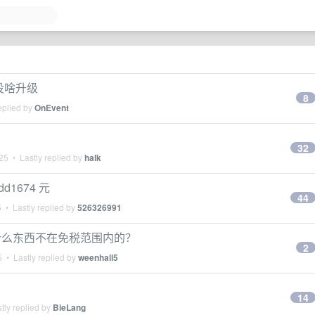
不是没啥升级
8
eplied by
OnEvent
32
025
• Lastly replied by
halk
pdd1674 元
44
5
• Lastly replied by
526326991
什么东西不在免税范围内的？
2
5
• Lastly replied by
weenhall5
14
tly replied by
BieLang