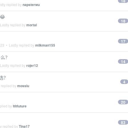
18
tly replied by
napsterwu
😂
18
Lastly replied by
mortal
17
023
• Lastly replied by
milkman155
了么？
14
Lastly replied by
rojer12
么选？
4
 replied by
mosslu
20
plied by
ltltfuture
83
y replied by
Tina17