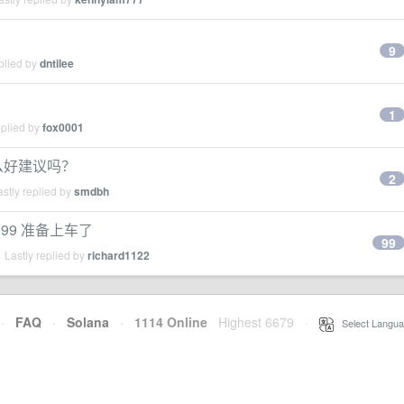
9
plied by
dntilee
1
eplied by
fox0001
什么好建议吗？
2
stly replied by
smdbh
199 准备上车了
99
 Lastly replied by
richard1122
·
FAQ
·
Solana
·
1114 Online
Highest 6679
·
Select Langua