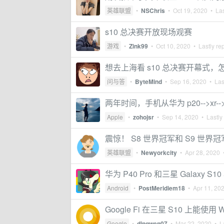
英雄联盟
•
NSChris
•
Oct 19, 2020
• Las
s10 总决赛开放现场观赛
游戏
•
Zink99
•
Oct 10, 2020
• Lastly re
想去上海看 s10 总决赛开幕式
问与答
•
ByteMind
•
Sep 16, 2020
• Last
两年时间，手机从华为 p20-->xr-->
Apple
•
zohojsr
•
Sep 14, 2020
• Lastly
震惊！ S8 世界冠军和 S9 世界冠
英雄联盟
•
Newyorkcity
•
Apr 28, 2020
•
华为 P40 Pro 和三星 Galaxy
Android
•
PostMeridiem18
•
Apr 11, 20
Google Fi 在三星 S10 上能使用 Wi-
Google
•
dingwen07
•
Mar 22, 2020
• La