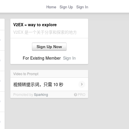
Home
Sign Up
Sign In
V2EX = way to explore
V2EX 是一个关于分享和探索的地方
Sign Up Now
For Existing Member
Sign In
Video to Prompt
›
视频转提示词，只需 10 秒
Promoted by
Sparking
PRO