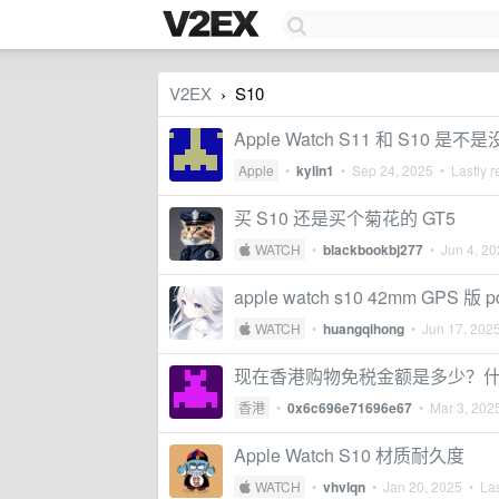
V2EX
S10
›
Apple Watch S11 和 S10 是
Apple
•
kylin1
•
Sep 24, 2025
• Lastly r
买 S10 还是买个菊花的 GT5
 WATCH
•
blackbookbj277
•
Jun 4, 2
apple watch s10 42mm GPS 版 
 WATCH
•
huangqihong
•
Jun 17, 202
现在香港购物免税金额是多少？
香港
•
0x6c696e71696e67
•
Mar 3, 202
Apple Watch S10 材质耐久度
 WATCH
•
vhvlqn
•
Jan 20, 2025
• Las