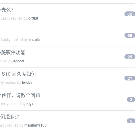
者带壳么？
62
Lastly replied by
cr3bit
66
Lastly replied by
zhaole
心脏骤停功能
25
plied by
agood
S10 耐久度如何
21
ly replied by
lwldcr
0 的小伙伴，请教个问题
3
astly replied by
ajyz
9 倒退多少
5
stly replied by
manhan9100