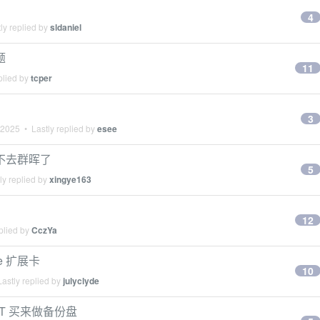
4
ly replied by
sldaniel
题
11
plied by
tcper
3
 2025
• Lastly replied by
esee
进不去群晖了
5
ly replied by
xingye163
12
plied by
CczYa
ie 扩展卡
10
astly replied by
julyclyde
2T 买来做备份盘