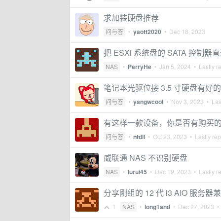
求加装硬盘推荐
问与答
•
yaott2020
•
Dec 18, 2023
把 ESXi 系统盘的 SATA 控制
NAS
•
PerryHe
•
Jan 5, 2024
• Lastly r
笔记本光驱位接 3.5 寸硬盘有好
问与答
•
yangwcool
•
Nov 3, 2023
• Last
有这样一款设备，你是否有购买
问与答
•
ntdll
•
Oct 23, 2023
• Lastly rep
威联通 NAS 不识别硬盘
NAS
•
lurui45
•
Dec 19, 2023
• Lastly r
分享刚组的 12 代 i3 AIO 服务器兼
1
NAS
•
long1and
•
Dec 27, 2023
• 