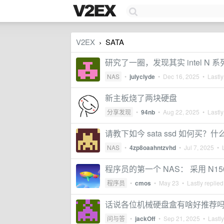
V2EX
SATA
›
研究了一圈，发现其实 intel N 系列
NAS
•
julyclyde
•
Dec 16, 2025
• Lastly
新主板烧了两块硬盘
分享发现
•
94nb
•
Aug 22, 2025
• Lastly
请教下如今 sata ssd 如何买
NAS
•
4zp8oaahntzvhd
•
Jul 7, 2025
• L
程序员的第一个 NAS： 采用 N150 
程序员
•
cmos
•
May 23
• Lastly replie
话说各位机械硬盘盒有啥好推荐
问与答
•
jackOff
•
Sep 21, 2025
• Lastly