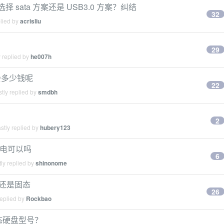
选择 sata 方案还是 USB3.0 方案？纠结
32
plied by
acrisliu
29
 replied by
he007h
终会多少钱呢
22
tly replied by
smdbh
2
stly replied by
hubery123
盘供电可以吗
6
ly replied by
shinonome
械还是固态
26
replied by
Rockbao
固态硬盘型号？