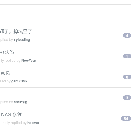
器直通了，掉坑里了
4
eplied by
xyloading
的办法吗
1
ly replied by
NewYear
的意愿
8
lied by
gam2046
3
eplied by
harleylg
 NAS 存储
54
Lastly replied by
hxpmc