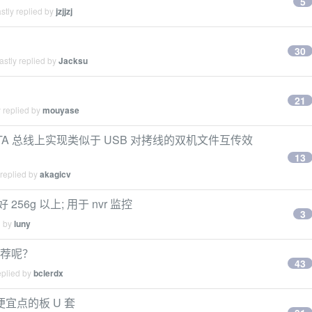
5
stly replied by
jzjjzj
30
stly replied by
Jacksu
21
 replied by
mouyase
A 总线上实现类似于 USB 对拷线的双机文件互传效
13
 replied by
akagicv
256g 以上; 用于 nvr 监控
3
d by
luny
盘推荐呢？
43
eplied by
bclerdx
便宜点的板 U 套