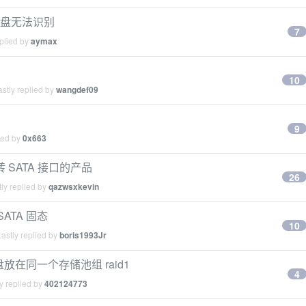
机械硬盘无法识别
7
plied by
aymax
10
stly replied by
wangdef09
9
ied by
0x663
转 SATA 接口的产品
26
ly replied by
qazwsxkevin
ATA 固态
10
astly replied by
boris1993Jr
盘放在同一个存储池组 raid1
4
y replied by
402124773