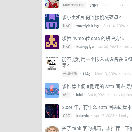
MacBook Pro
•
jzjjzj
•
Sep 23, 2024
• La
求小主机如何连接机械硬盘？
NAS
•
wuzeiyicixing
•
Sep 14, 2024
• La
求教 nvme 转 sata 的解决方法
NAS
•
huangyiyu
•
Jul 30, 2024
• Lastly
能不能利用一个嵌入式设备在 SAT
果？
奇思妙想
•
f14g
•
May 13, 2024
• Lastly
求推荐个便宜耐用的 sata 固态,最好 
硬件
•
ixixi
•
Apr 9, 2024
• Lastly replie
2024 年，有什么 sata 固态硬
SSD
•
bclerdx
•
Apr 17, 2025
• Lastly r
买了 tank 家的机箱，求推荐一下