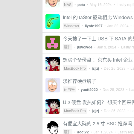
NAS
•
pota
•
May 16, 2024
• Lastly repl
Intel 的 iaStor 驱动相比 Win
Windows
•
liyafe1997
•
Jan 22, 2024
• L
今天搜了一下上 USB 下 SATA 
硬件
•
julyclyde
•
Jan 3, 2024
• Lastly r
想买个备份盘 ：京东买 intel 企业 
MacBook Pro
•
jzjjzj
•
Dec 25, 2023
• La
求推荐硬盘牌子
问与答
•
yaott2020
•
Dec 25, 2023
• Las
U.2 硬盘 发热如何？ 想买个回
MacBook Pro
•
jzjjzj
•
Dec 25, 2023
• La
有便宜大碗的 2.5 寸 SSD 推荐吗
硬件
•
acctv2
•
Jan 1, 2024
• Lastly rep