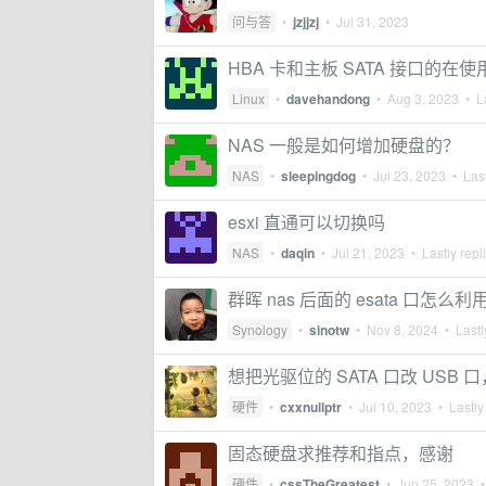
问与答
•
jzjjzj
•
Jul 31, 2023
HBA 卡和主板 SATA 接口的在
Linux
•
davehandong
•
Aug 3, 2023
• La
NAS 一般是如何增加硬盘的？
NAS
•
sleepingdog
•
Jul 23, 2023
• Last
esxi 直通可以切换吗
NAS
•
daqin
•
Jul 21, 2023
• Lastly repl
群晖 nas 后面的 esata 口怎么利
Synology
•
sinotw
•
Nov 8, 2024
• Lastl
想把光驱位的 SATA 口改 USB
硬件
•
cxxnullptr
•
Jul 10, 2023
• Lastly
固态硬盘求推荐和指点，感谢
硬件
•
cssTheGreatest
•
Jun 25, 2023
•