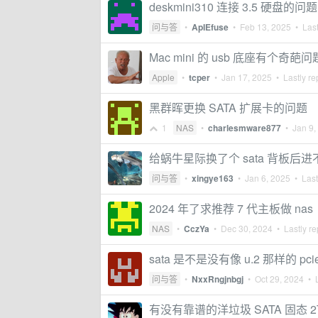
deskmini310 连接 3.5 硬盘的问题
问与答
•
ApIEfuse
•
Feb 13, 2025
• Last
Mac mini 的 usb 底座有个奇葩问
Apple
•
tcper
•
Jan 17, 2025
• Lastly re
黑群晖更换 SATA 扩展卡的问题
1
NAS
•
charlesmware877
•
Jan 9,
给蜗牛星际换了个 sata 背板后
问与答
•
xingye163
•
Jan 6, 2025
• Last
2024 年了求推荐 7 代主板做 nas
NAS
•
CczYa
•
Dec 30, 2024
• Lastly re
sata 是不是没有像 u.2 那样的 pc
问与答
•
NxxRngjnbgj
•
Oct 29, 2024
• L
有没有靠谱的洋垃圾 SATA 固态 