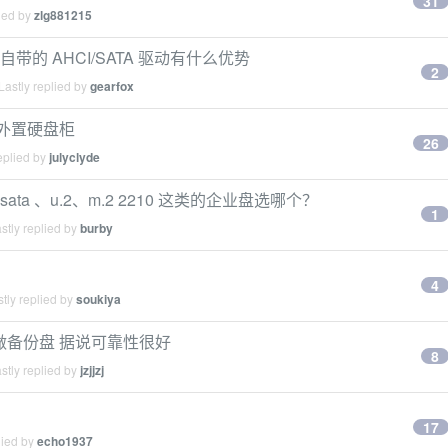
31
ied by
zlg881215
dows 自带的 AHCI/SATA 驱动有什么优势
2
astly replied by
gearfox
的外置硬盘柜
26
eplied by
julyclyde
sata 、u.2、m.2 2210 这类的企业盘选哪个？
1
stly replied by
burby
4
tly replied by
soukiya
来做备份盘 据说可靠性很好
8
stly replied by
jzjjzj
17
lied by
echo1937