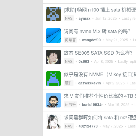
[求助] 畅网 n100 插上 sata 
NAS
•
aymax
•
Jun 12, 2025
• Lastly re
请问有 nvme M.2 转 sata 的吗？
问与答
•
wangdef09
•
May 21, 2025
• La
致态 SE005 SATA SSD 怎么样？
NAS
•
0x663
•
Apr 8, 2025
• Lastly repl
似乎是没有 NVME（M key 接口)
硬件
•
qazwsxkevin
•
Apr 2, 2025
• Last
求 V 友们推荐个性价比高的 4TB S
问与答
•
boris1993Jr
•
Mar 16, 2025
• L
求问黑群晖如何将 sata 和 m2 硬
NAS
•
402124773
•
May 7, 2025
• Lastl