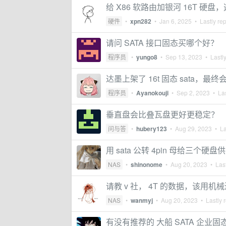
给 X86 软路由加银河 16T 硬盘，
硬件
•
xpn282
•
Jan 6, 2025
• Lastly re
请问 SATA 接口固态买哪个好？
程序员
•
yungo8
•
Sep 13, 2023
• Lastly
达墨上架了 16t 固态 sata，最
程序员
•
Ayanokouji
•
Sep 2, 2023
• Las
垂直盘会比叠瓦盘更好更稳定？
问与答
•
hubery123
•
Aug 29, 2023
• La
用 sata 公转 4pin 母给三个硬
NAS
•
shinonome
•
Aug 20, 2023
• Last
请教 v 社， 4T 的数据，该用机
NAS
•
wanmyj
•
Aug 20, 2023
• Lastly 
有没有推荐的 大船 SATA 企业