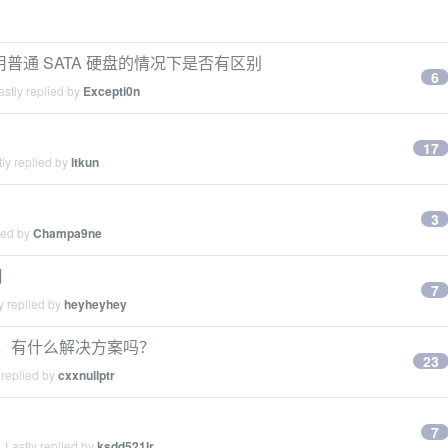
使用普通 SATA 硬盘的情况下是否有区别
6
stly replied by
Excepti0n
17
ly replied by
ltkun
3
ied by
Champa9ne
用
7
y replied by
heyheyhey
 口，有什么解决方案吗？
23
 replied by
cxxnullptr
7
 Lastly replied by
ksdd521lr