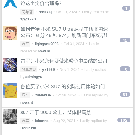
论这个定价合理吗？
1
问与答
•
rockxsj
•
Oct 30, 2024
• Lastly replied by
zjyg1993
如何看待 小米 SU7 Ultra 原型车纽北圈速
公布： 6 分 46 秒 874，刷新四门车纪录！
45
汽车
•
liqingyou2093
•
Oct 31, 2024
• Lastly
replied by
nowant
雷军：小米永远要做米粉心中最酷的公司
16
分享发现
•
yx1989
•
Nov 1, 2024
• Lastly replied
by
admingyu
各位买了小米 SU7 的实际使用体验如何
61
汽车
•
YaNanGe
•
Oct 28, 2024
• Lastly replied by
nowant
su7 开了 3000 公里，整体很满意
102
汽车
•
ichanne
•
Aug 22, 2024
• Lastly replied by
RealKela