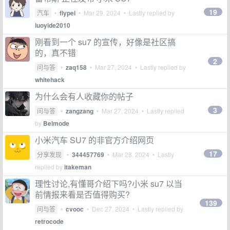
19
汽车
•
flypei
•
Mar 29, 2024
• Lastly replied by
luoyide2010
刚看到一个 su7 的宣传，好像是社区搞
的，真不错
2
问与答
•
zaq158
•
Mar 27, 2024
• Lastly replied by
whitehack
为什么会有人收藏你的帖子
3
问与答
•
zangzang
•
Mar 27, 2024
• Lastly replied
by
Belmode
小米汽车 SU7 的非官方介绍网页
17
分享发现
•
344457769
•
Mar 28, 2024
• Lastly
replied by
itakeman
理性讨论,有懂哥介绍下吗?小米 su7 以当
前情报来看是否值得购买?
139
问与答
•
cvooc
•
Dec 27, 2024
• Lastly replied by
retrocode