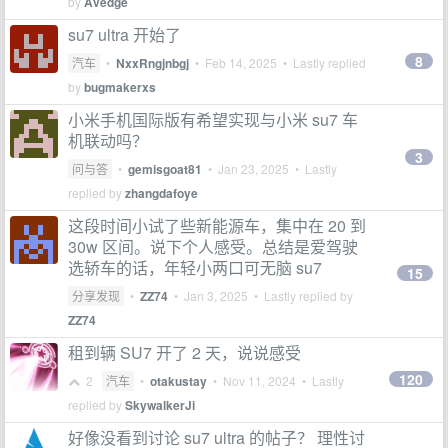
by
Avedge
su7 ultra 开始了
8
汽车
•
NxxRngjnbgj
•
Feb 14, 2025
• Lastly replied
by
bugmakerxs
小米手机国际版有希望实现与小米 su7 车
机联动吗？
3
问与答
•
gemisgoat81
•
Jan 23, 2025
• Lastly
replied by
zhangdafoye
这段时间小试了些新能源车，集中在 20 到
30w 区间。说下个人感受。总结是爱驾驶
选轿车的话，年轻小两口可无脑 su7
15
分享发现
•
ZZ74
•
Jan 3, 2025
• Lastly replied by
ZZ74
租到辆 SU7 开了 2 天，说说感受
120
2
汽车
•
otakustay
•
Nov 11, 2024
• Lastly
replied by
SkywalkerJi
好像没看到讨论 su7 ultra 的帖子？ 理性讨