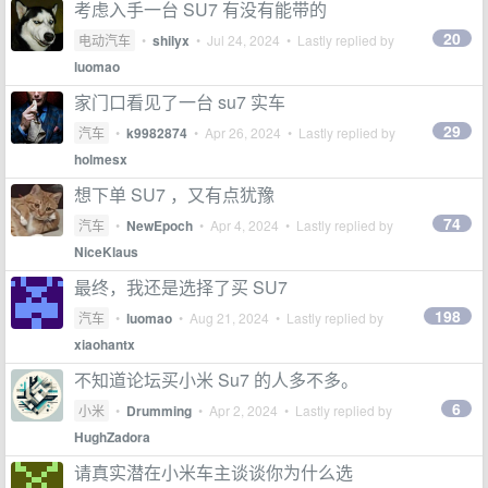
考虑入手一台 SU7 有没有能带的
20
电动汽车
•
shilyx
•
Jul 24, 2024
• Lastly replied by
luomao
家门口看见了一台 su7 实车
29
汽车
•
k9982874
•
Apr 26, 2024
• Lastly replied by
holmesx
想下单 SU7 ，又有点犹豫
74
汽车
•
NewEpoch
•
Apr 4, 2024
• Lastly replied by
NiceKlaus
最终，我还是选择了买 SU7
198
汽车
•
luomao
•
Aug 21, 2024
• Lastly replied by
xiaohantx
不知道论坛买小米 Su7 的人多不多。
6
小米
•
Drumming
•
Apr 2, 2024
• Lastly replied by
HughZadora
请真实潜在小米车主谈谈你为什么选