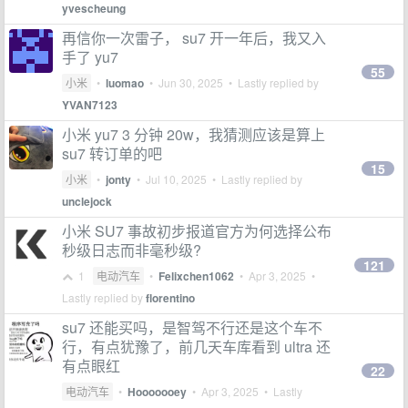
yvescheung
再信你一次雷子， su7 开一年后，我又入
手了 yu7
55
小米
•
luomao
•
Jun 30, 2025
• Lastly replied by
YVAN7123
小米 yu7 3 分钟 20w，我猜测应该是算上
su7 转订单的吧
15
小米
•
jonty
•
Jul 10, 2025
• Lastly replied by
unclejock
小米 SU7 事故初步报道官方为何选择公布
秒级日志而非毫秒级?
121
1
电动汽车
•
Felixchen1062
•
Apr 3, 2025
•
Lastly replied by
florentino
su7 还能买吗，是智驾不行还是这个车不
行，有点犹豫了，前几天车库看到 ultra 还
有点眼红
22
电动汽车
•
Hooooooey
•
Apr 3, 2025
• Lastly