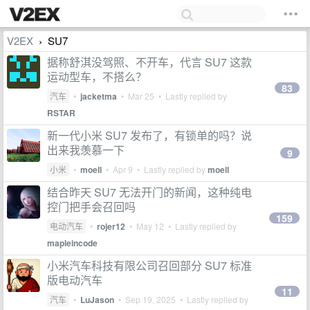
V2EX
SU7
›
据称舒淇没驾照、不开车，代言 SU7 这款
运动型车，不搭么？
83
汽车
•
jacketma
•
Mar 25
• Lastly replied by
RSTAR
新一代小米 SU7 发布了，有锁单的吗？说
出来我羡慕一下
9
小米
•
moell
•
Apr 9
• Lastly replied by
moell
结合昨天 SU7 无法开门的新闻，这种纯电
控门把手会召回吗
159
电动汽车
•
rojer12
•
May 12
• Lastly replied by
mapleincode
小米汽车科技有限公司召回部分 SU7 标准
版电动汽车
11
汽车
•
LuJason
•
Sep 19, 2025
• Lastly replied by