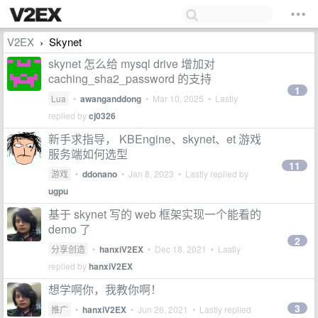
V2EX
Skynet
›
skynet 怎么给 mysql drive 增加对
caching_sha2_password 的支持
1
Lua
•
awanganddong
•
Mar 10, 2025
• Lastly
replied by
cj0326
新手求指导， KBEngine、skynet、et 游戏
服务端如何选型
11
游戏
•
ddonano
•
Jan 8, 2023
• Lastly replied by
ugpu
基于 skynet 写的 web 框架实现一个能看的
demo 了
2
分享创造
•
hanxiV2EX
•
Dec 18, 2021
• Lastly
replied by
hanxiV2EX
想学啊你，我教你啊！
3
推广
•
hanxiV2EX
•
Jun 26, 2021
• Lastly replied