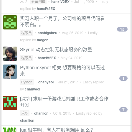
2
分享创造
•
hanxiV2EX
•
Jul 11, 2020
• Lastly
replied by
hanxiV2EX
实习入职一个月了，公司给的项目代码看
不明白。。
15
程序员
•
anabigabeu
•
Aug 26, 2019
• Lastly
replied by
taogen
Skynet 动态控制无状态服务的数量
程序员
•
hanxiV2EX
•
May 24, 2019
Python /skynet 相关 想要跳槽的可以看过
来
1
Python
•
chanyeol
•
Jul 21, 2017
• Lastly replied
by
chanyeol
[深圳] 求职一份游戏后端兼职工作或者合作
开发
7
求职
•
chanlion
•
Oct 8, 2015
• Lastly replied by
chanlion
lua 很牛啊，有人在服务端用 ta 么？