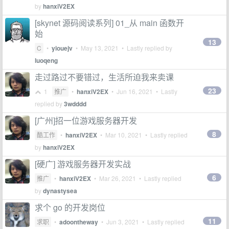
by
hanxiV2EX
[skynet 源码阅读系列] 01_从 main 函数开
始
13
C
•
yiouejv
•
May 13, 2021
• Lastly replied by
luoqeng
走过路过不要错过，生活所迫我来卖课
23
1
推广
•
hanxiV2EX
•
Jun 16, 2021
• Lastly
replied by
3wdddd
[广州]招一位游戏服务器开发
8
酷工作
•
hanxiV2EX
•
Mar 10, 2021
• Lastly replied
by
hanxiV2EX
[硬广] 游戏服务器开发实战
6
推广
•
hanxiV2EX
•
Mar 26, 2021
• Lastly replied
by
dynastysea
求个 go 的开发岗位
11
求职
•
adoontheway
•
Jun 3, 2021
• Lastly replied