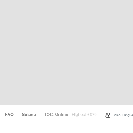
·
FAQ
·
Solana
·
1342 Online
Highest 6679
·
Select Langua