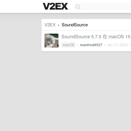
V2EX
SoundSource
›
SoundSource 5.7.5 在 macOS 
macOS
•
manfred4527
•
Jan 17, 2025
•