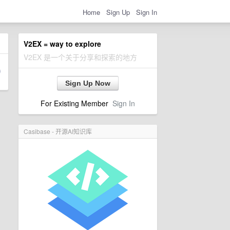
Home
Sign Up
Sign In
V2EX = way to explore
V2EX 是一个关于分享和探索的地方
Sign Up Now
For Existing Member
Sign In
Casibase - 开源AI知识库