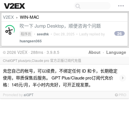
V2EX
WIN-MAC
›
吹一下 Jump Desktop，顺便咨询个问题
26
程序员
•
seedhk
•
Dec 28, 2025
• Lastly replied by
huangsen365
© 2026 V2EX · 288ms · 3.9.8.5
About
·
Language
ChatGPT plus/pro,Claude pro 官方正版订阅代充值
充您自己的帐号，可以续费，不绑定任何 ID 和卡，长期稳定
›
使用，带质保售后服务。 GPT Plus/Claude pro订阅代充价
格：145元/月，半小时内充好，可开正规发票。
Promoted by
aiGPT
PRO