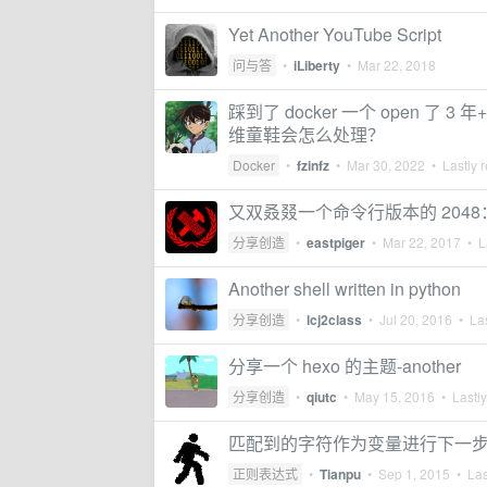
Yet Another YouTube Script
问与答
•
iLiberty
•
Mar 22, 2018
踩到了 docker 一个 open 了 
维童鞋会怎么处理？
Docker
•
fzinfz
•
Mar 30, 2022
• Lastly r
又双叒叕一个命令行版本的 2048： 
分享创造
•
eastpiger
•
Mar 22, 2017
• La
Another shell written in python
分享创造
•
lcj2class
•
Jul 20, 2016
• Las
分享一个 hexo 的主题-another
分享创造
•
qiutc
•
May 15, 2016
• Lastly
匹配到的字符作为变量进行下一
正则表达式
•
Tianpu
•
Sep 1, 2015
• Las