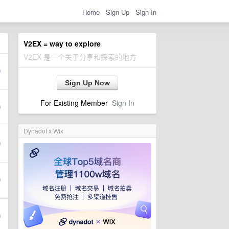
Home
Sign Up
Sign In
V2EX = way to explore
V2EX 是一个关于分享和探索的地方
Sign Up Now
For Existing Member
Sign In
Dynadot x Wix