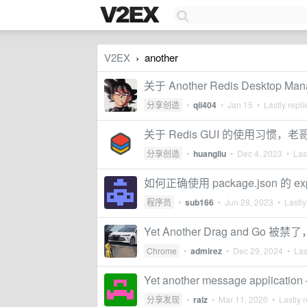
V2EX
another
›
关于 Another Redis Desktop 
分享创造
•
qii404
•
Jan 15
• Lastly repl
关于 Redis GUI 的使用习惯
分享创造
•
huangliu
•
Dec 4, 2023
• Last
如何正确使用 package.json 的 
程序员
•
sub166
•
Jun 28, 2023
• Lastly
Yet Another Drag and
Chrome
•
admirez
•
Dec 29, 2024
• Last
Yet another message application 
分享发现
•
raiz
•
Mar 11, 2020
• Lastly r