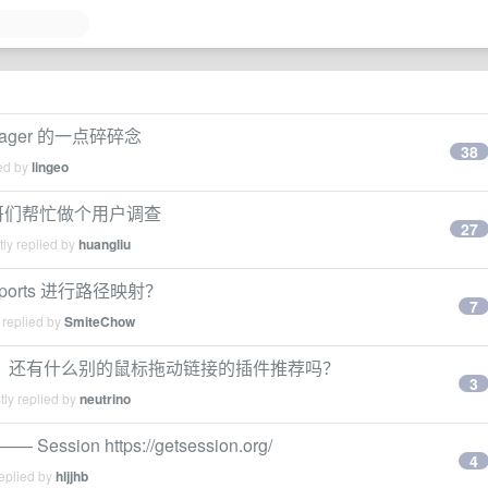
Manager 的一点碎碎念
38
ied by
lingeo
，老哥们帮忙做个用户调查
27
ly replied by
huangliu
exports 进行路径映射？
7
 replied by
SmiteChow
 Go 被禁了，还有什么别的鼠标拖动链接的插件推荐吗？
3
ly replied by
neutrino
—— Session https://getsession.org/
4
eplied by
hljjhb