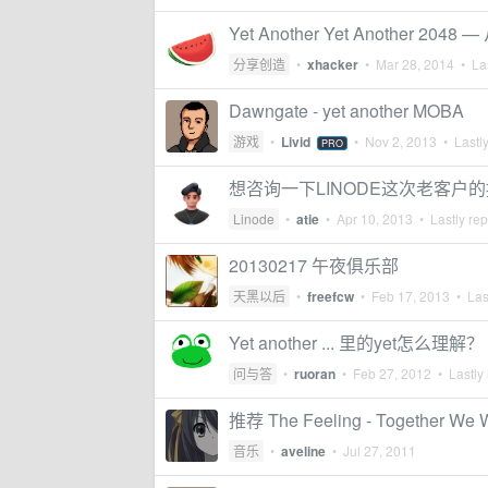
Yet Another Yet Another 2048 —
分享创造
•
xhacker
•
Mar 28, 2014
• Las
Dawngate - yet another MOBA
游戏
•
Livid
•
Nov 2, 2013
• Lastly
PRO
想咨询一下LINODE这次老客户
Linode
•
atie
•
Apr 10, 2013
• Lastly rep
20130217 午夜俱乐部
天黑以后
•
freefcw
•
Feb 17, 2013
• Last
Yet another ... 里的yet怎么理解？
问与答
•
ruoran
•
Feb 27, 2012
• Lastly 
推荐 The Feeling - Together We
音乐
•
aveline
•
Jul 27, 2011