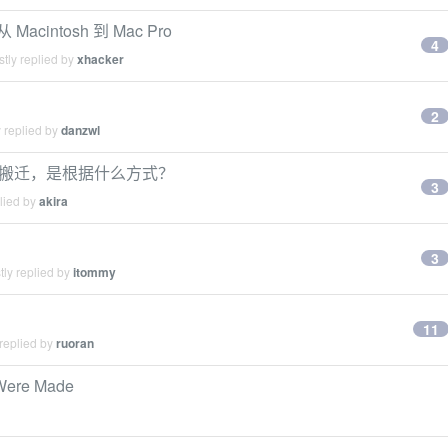
 从 Macintosh 到 Mac Pro
4
tly replied by
xhacker
2
 replied by
danzwl
的搬迁，是根据什么方式？
3
lied by
akira
3
ly replied by
itommy
11
replied by
ruoran
 Were Made