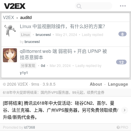
V2EX
auditd
›
Linux 中监视删除操作，有什么好的方案？
8
Linux
•
brucewsl
•
May 21, 2024
• Lastly replied
by
brucewsl
qBittorrent web 端 弱密码 + 开启 UPNP 被
挂恶意脚本
12
分享发现
•
0d
•
Mar 20, 2024
• Lastly replied by
y1y1
© 2026 V2EX · 9ms · 3.9.8.5
About
·
Language
618年中大促即将结束：国内外VPS服务器，99元起，续费代金券
[即将结束] 腾讯云618年中大促活动：硅谷CN2、首尔、曼
›
谷、法兰克福、上海、广州VPS服务器，另可免费领取续费/
升级/新购代金券。
Promoted by
id7368
PRO