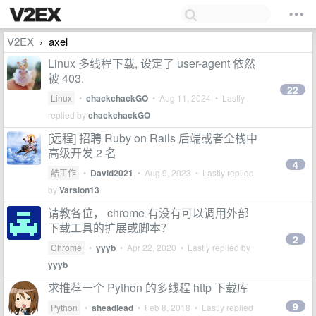
V2EX
axel
›
Linux 多线程下载, 设定了 user-agent 依然
被 403.
22
Linux
•
chackchackGO
•
Aug 11, 2024
• Lastly
replied by
chackchackGO
[远程] 招聘 Ruby on Rails 后端或者全栈中
高级开发 2 名
4
酷工作
•
David2021
•
Aug 9, 2023
• Lastly replied
by
Varsion13
请教各位， chrome 有没有可以调用外部
下载工具的扩展或脚本？
2
Chrome
•
yyyb
•
Apr 22, 2020
• Lastly replied by
yyyb
求推荐一个 Python 的多线程 http 下载库
9
Python
•
aheadlead
•
Feb 8, 2018
• Lastly replied