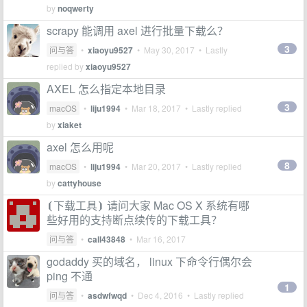
by
noqwerty
scrapy 能调用 axel 进行批量下载么？
3
问与答
•
xiaoyu9527
•
May 30, 2017
• Lastly
replied by
xiaoyu9527
AXEL 怎么指定本地目录
3
macOS
•
liju1994
•
Mar 18, 2017
• Lastly replied
by
xiaket
axel 怎么用呢
8
macOS
•
liju1994
•
Mar 20, 2017
• Lastly replied
by
cattyhouse
⦗下载工具⦘ 请问大家 Mac OS X 系统有哪
些好用的支持断点续传的下载工具？
问与答
•
call43848
•
Mar 16, 2017
godaddy 买的域名， linux 下命令行偶尔会
ping 不通
1
问与答
•
asdwfwqd
•
Dec 4, 2016
• Lastly replied