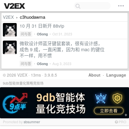
V2EX
c3huodawma
›
10 月 31 日新开 88vip
问与答
•
OSong
•
Oct 31, 2023
微软设计师蓝牙键鼠套装，很有设计感，
成色 9 成，一直闲置，因为和 mac 的键位
不一样，用不惯
问与答
•
OSong
•
Aug 3, 2023
© 2026 V2EX · 13ms · 3.9.8.5
About
·
Language
9db智能体量化策略竞技场
Promoted by
sbsummer
PRO