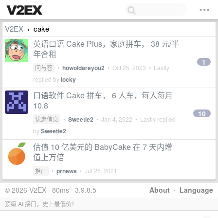
V2EX
cake
›
英语口语 Cake Plus，家庭拼车， 38 元/半
年合租
1
问与答
•
howoldareyou2
•
Oct 25, 2023
• Lastly
replied by
iocky
口语软件 Cake 拼车， 6 人车，每人每月
10.8
10
优惠信息
•
Sweetie2
•
Jan 4, 2022
• Lastly replied
by
Sweetie2
估值 10 亿美元的 BabyCake 在 7 天内增
值上万倍
推广
•
prnews
•
Jul 25, 2021
© 2026 V2EX · 80ms · 3.9.8.5
About
·
Language
顶级 AI 接口，史上最低价！