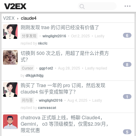
V2EX
claude4
›
刚刚发现 trae 的订阅已经没有价值了
6
分享发现
•
winglight2016
•
Oct 2, 2025
• Lastly
replied by
nkcfc
切换到 500 次之后，用超了是什么计费方
式？
8
Cursor
•
ggp1ot2
•
Aug 28, 2025
• Lastly replied
by
dfkjgklfdjg
购买了 Trae 一年的 pro 订阅，然后发现
claude4 似乎变成智障了？
1
问与答
•
winglight2016
•
Aug 4, 2025
• Lastly
replied by
canvascat
chatnova 正式版上线，畅聊 Claude4，
Gemini， o3 等顶级模型，仅需$2.39/月，
限定优惠
5