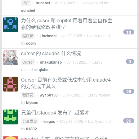
推广
•
sunabel
•
Aug 3, 2025
• Lastly replied by
sunabel
为什么 cusor 和 copilot 用着用着会自作主
张的给我修改名模型
10
程序员
•
1inzhechi
•
Jul 29, 2025
• Lastly replied
by
gooin
cursor 的 claude4 什么情况
3
Cursor
•
shakukansp
•
Jul 17, 2025
• Lastly
replied by
qiubo
Cursor 目前有免费或低成本使用 claude4
的方法或工具么
26
程序员
•
wy150150
•
Jun 4, 2025
• Lastly replied
by
kfpenn
兄弟们,Claude4 发布了 ,赶紧冲
26
分享发现
•
leegoo
•
May 23, 2025
• Lastly replied
by
01802
claude4 发布，貌似被灰度到了一个活动