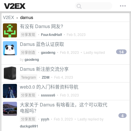
V2EX
damus
›
有没有 Damus 网友?
分享发现
•
FourAndHalf
•
Feb 5, 2023
Damus 蓝色认证获取
14
分享创造
•
gaodeng
•
Feb 8, 2023
• Lastly replied
by
gaodeng
Damus 新注册交流分享
Telegram
•
ZDM
•
Feb 4, 2023
web3.0 的入门科普资料导航
分享发现
•
ssssss6
•
Feb 3, 2023
大家关于 Damus 有啥看法，这个可以取代
电报吗？
4
分享发现
•
yyyh
•
Feb 3, 2023
• Lastly replied by
duckgo991