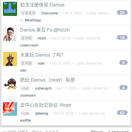
初次注册体验 Damus
20
分享发现
•
Chaconne
•
Feb 4, 2023
• Lastly replied
by
MindYoga
Damus 来互 Fo @hzlzh
16
区块链
•
hzlzh
•
Feb 3, 2023
• Lastly replied by
codecrash
大家玩 Damus 了吗？
5
区块链
•
uqin
•
Feb 13, 2023
• Lastly replied by
odo
把玩 Damus（nostr）有感
4
nostr
•
yuhangch
•
Apr 17, 2023
• Lastly replied by
Joomaen
去中心化社交协议: Nostr
62
nostr
•
qdwang
•
Feb 10, 2023
• Lastly replied by
wafffle
© 2026 V2EX · 29ms · 3.9.8.5
About
·
Language