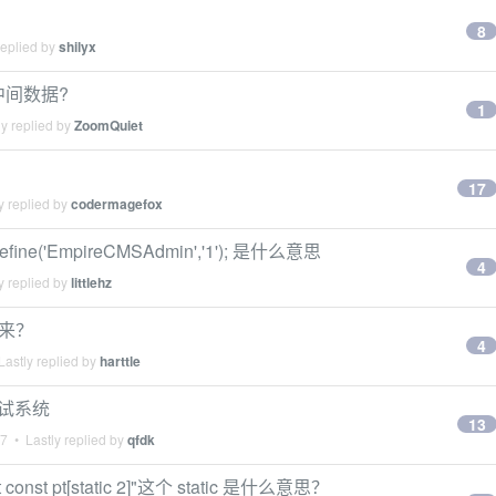
8
replied by
shilyx
中间数据?
1
y replied by
ZoomQuiet
17
y replied by
codermagefox
'EmpireCMSAdmin','1'); 是什么意思
4
y replied by
littlehz
处来？
4
astly replied by
harttle
测试系统
13
17
• Lastly replied by
qfdk
nst pt[static 2]"这个 static 是什么意思？