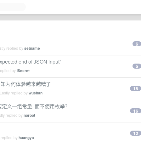
6
tly replied by
setname
ted end of JSON input”
5
replied by
iSecret
？不知为何体验越来越糟了
18
Lastly replied by
wushan
宏定义一组常量, 而不使用枚举？
16
tly replied by
noroot
12
 replied by
huangya