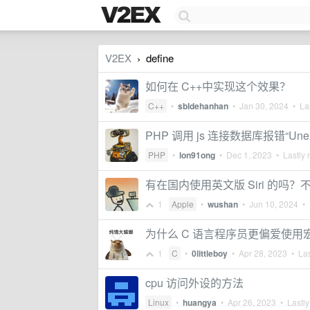
V2EX
define
›
如何在 C++中实现这个效果？
C++
•
sbldehanhan
•
Jan 30, 2024
• Las
PHP 调用 js 连接数据库报错“Unexpec
PHP
•
lon91ong
•
Dec 1, 2023
• Lastly 
有在国内使用英文版 Siri 的吗
1
Apple
•
wushan
•
Jun 10, 2024
• 
为什么 C 语言程序员更偏爱使用
1
C
•
0littleboy
•
Apr 28, 2023
• Las
cpu 访问外设的方法
Linux
•
huangya
•
Apr 26, 2023
• Lastly