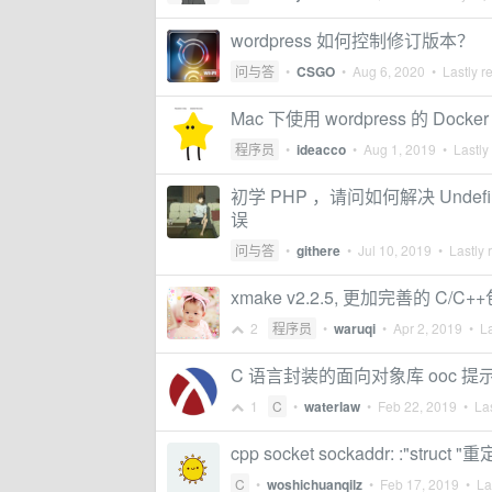
wordpress 如何控制修订版本？
问与答
•
CSGO
•
Aug 6, 2020
• Lastly r
Mac 下使用 wordpress 的 Do
程序员
•
ideacco
•
Aug 1, 2019
• Lastly
初学 PHP ，请问如何解决 Undefined va
误
问与答
•
githere
•
Jul 10, 2019
• Lastly 
xmake v2.2.5, 更加完善的 
2
程序员
•
waruqi
•
Apr 2, 2019
• La
C 语言封装的面向对象库 ooc 
1
C
•
waterlaw
•
Feb 22, 2019
• Las
cpp socket sockaddr: :"struc
C
•
woshichuanqilz
•
Feb 17, 2019
• Las