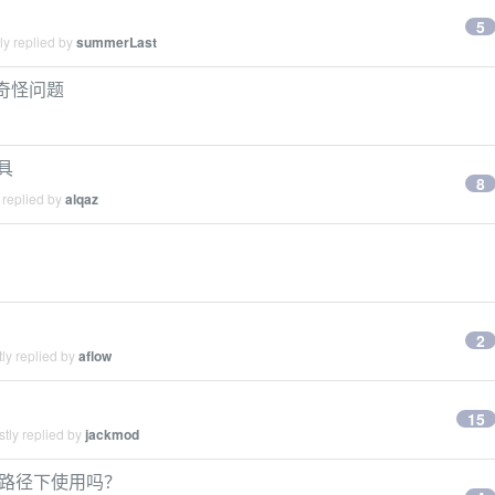
5
ly replied by
summerLast
的奇怪问题
具
8
 replied by
alqaz
2
ly replied by
aflow
15
tly replied by
jackmod
不同路径下使用吗？