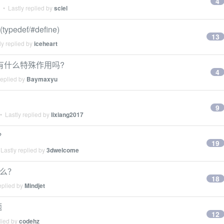
4
• Lastly replied by
sciel
def/#define)
13
y replied by
iceheart
这里的 ! 有什么特殊作用吗?
4
replied by
Baymaxyu
9
 Lastly replied by
lixiang2017
？
19
Lastly replied by
3dwelcome
是什么？
18
eplied by
Mindjet
题
12
lied by
codehz