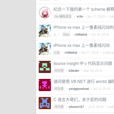
纪念一下我的第一个 scheme 解
Go 编程语言
•
xrlin
•
Jan 17, 2019
• Last
iPhone xs max 上一像素线闪动
1
iDev
•
chillwind
•
Oct 16, 2018
iPhone xs max 上一像素线闪动
iOS
•
chillwind
•
Oct 17, 2018
• Lastly r
source insight 中 c 代码显示问题
问与答
•
killeder
•
Sep 18, 2018
请问使用 VB.NET 进行 win3
问与答
•
yangguoshuai
•
Jul 13, 2018
• 
C 语言大佬们，关于宏的问题
问与答
•
eltonto187
•
Jul 8, 2018
• Lastl