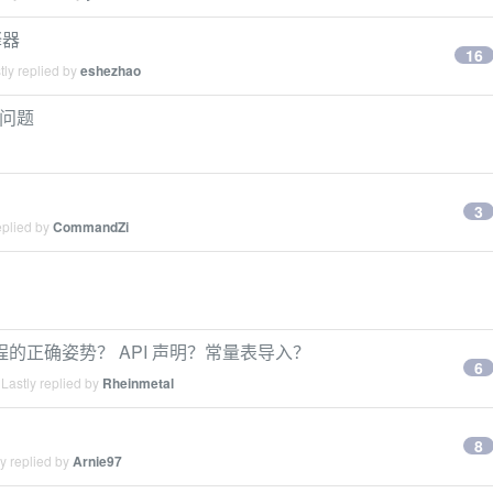
释器
16
ly replied by
eshezhao
的问题
3
eplied by
CommandZi
2 编程的正确姿势？ API 声明？常量表导入？
6
Lastly replied by
Rheinmetal
8
y replied by
Arnie97