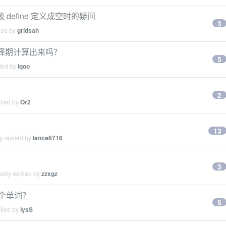
ne 被 define 定义成空时的疑问
3
ied by
gridsah
不能在编译期计算出来吗？
5
lied by
iqoo
2
plied by
Or2
13
y replied by
lance6716
3
stly replied by
zzxgz
整个单词？
5
plied by
lysS