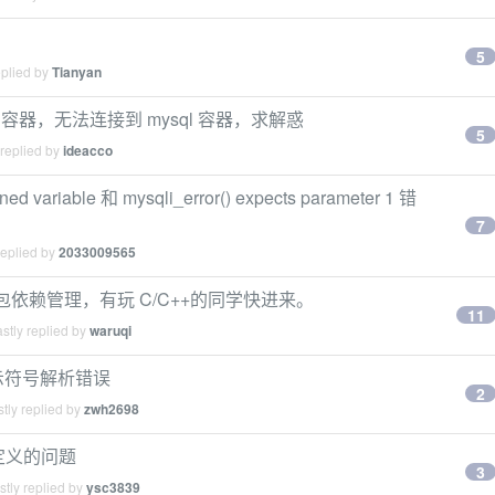
5
eplied by
Tianyan
cker 容器，无法连接到 mysql 容器，求解惑
5
 replied by
ideacco
riable 和 mysqli_error() expects parameter 1 错
7
replied by
2033009565
C/C++包依赖管理，有玩 C/C++的同学快进来。
11
stly replied by
waruqi
提示符号解析错误
2
tly replied by
zwh2698
t "重定义的问题
3
tly replied by
ysc3839