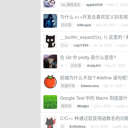
Go 编程语言
•
apple2026
•
Feb 17, 2022
为什么 c++开发总喜欢定义别名呢(type
问与答
•
killergun
•
Aug 30, 2021
• Lastl
__builtin_expect(!(x), 1) 
C++
•
ruiyi1994
•
Jul 18, 2021
• Lastly 
在 Git 中 pretty 是什么意思?
1
问与答
•
AndyAO
•
May 31, 2021
•
前端为什么不加个#define 语句呢
前端开发
•
3dwelcome
•
Apr 27, 2021
• 
Google Test 中的 Macro 到底
程序员
•
Mindjet
•
Oct 4, 2020
• Lastly r
C/C++ 种通过宏获得函数名的问
C
•
Entityless
•
Oct 5, 2020
• Lastly rep