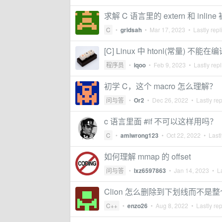
求解 C 语言里的 extern 和 inli
C
•
gridsah
•
Mar 17, 2023
• Lastly repl
[C] Linux 中 htonl(常量) 
程序员
•
iqoo
•
Feb 9, 2023
• Lastly rep
初学 C，这个 macro 怎么理解？
问与答
•
Or2
•
Dec 26, 2022
• Lastly re
c 语言里面 #if 不可以这样用吗？
C
•
amiwrong123
•
Oct 22, 2022
• Lastl
如何理解 mmap 的 offset
问与答
•
lxz6597863
•
Jan 14, 2023
• La
Clion 怎么删除到下划线而不是
C++
•
enzo26
•
Aug 8, 2022
• Lastly re