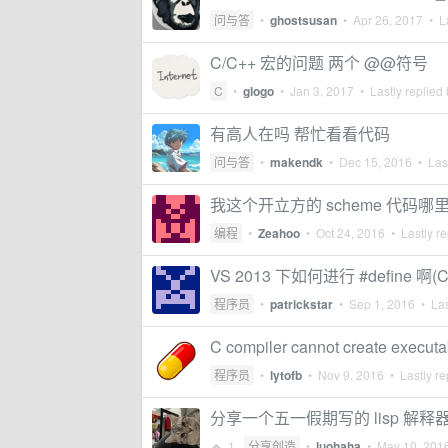
问与答
•
ghostsusan
•
Apr 26, 2017
• La
C/C++ 宏的问题 两个 @@符号
C
•
glogo
•
Jan 3, 2017
• Lastly replied
有高人在吗 帮忙看看代码
问与答
•
makendk
•
Dec 15, 2016
• Last
我这个开立方的 scheme 代码哪
编程
•
Zeahoo
•
Oct 24, 2016
• Lastly re
VS 2013 下如何进行 #define 啊(C
程序员
•
patrickstar
•
Sep 1, 2016
• Las
C compiler cannot create 
程序员
•
lytofb
•
Nov 9, 2016
• Lastly re
分享一个五一假期写的 lisp 解释
1
分享创造
•
luohaha
•
May 10, 201