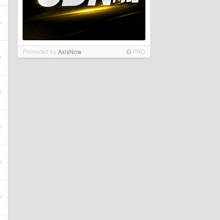
Promoted by
AxisNow
PRO