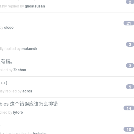
2
stly replied by
ghostsusan
21
 by
glogo
3
ly replied by
makendk
里有错。
3
plied by
Zeahoo
++)
5
tly replied by
acros
executables 这个错误应该怎么排错
14
plied by
lytofb
器
10
6
• Lastly replied by
luohaha