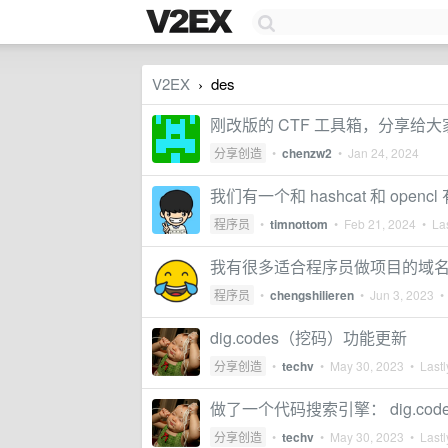
V2EX
des
›
刚改版的 CTF 工具箱，分享给
分享创造
•
chenzw2
•
Jan 24, 2024
我们有一个和 hashcat 和 o
程序员
•
timnottom
•
Feb 21, 2024
• Las
我有很多适合程序员做项目的域
程序员
•
chengshilieren
•
Jun 3, 2023
• 
dig.codes（挖码）功能更新
分享创造
•
techv
•
May 30, 2023
• Lastl
做了一个代码搜索引擎： dig.code
分享创造
•
techv
•
May 30, 2023
• Lastl