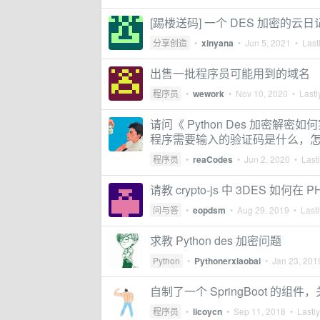
[踢楼送码] 一个 DES 加密的云日
分享创造
•
xinyana
•
Jun 5, 2021
• Lastl
出售一批程序员可能用到的域名
程序员
•
wework
•
Nov 10, 2020
• Lastl
请问《 Python Des 加密解
程序需要输入的验证码是什么，
程序员
•
reaCodes
•
Jun 2, 2020
• Lastl
请教 crypto-js 中 3DES 如
问与答
•
eopdsm
•
Aug 29, 2019
• Lastl
求教 Python des 加密问题
Python
•
Pythonerxiaobai
•
Jan 23, 201
自制了一个 SpringBoot 的组
程序员
•
licoycn
•
Sep 11, 2018
• Lastly