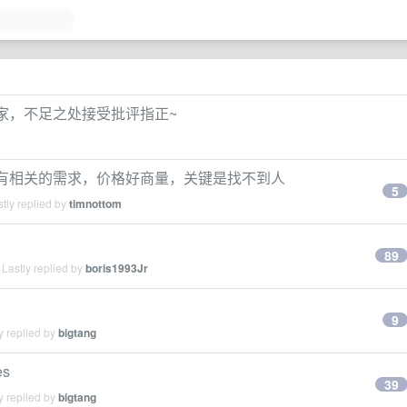
大家，不足之处接受批评指正~
pencl 有相关的需求，价格好商量，关键是找不到人
5
tly replied by
timnottom
名
89
Lastly replied by
boris1993Jr
9
y replied by
bigtang
s
39
y replied by
bigtang