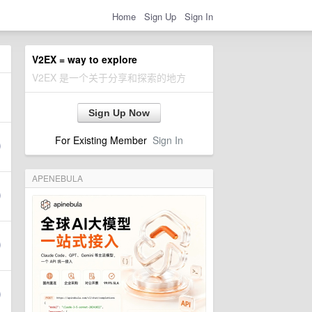
Home
Sign Up
Sign In
V2EX = way to explore
V2EX 是一个关于分享和探索的地方
Sign Up Now
For Existing Member
Sign In
APENEBULA