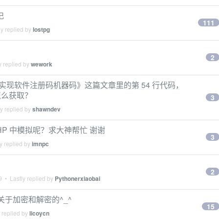
记
111
y replied by
lostpg
2
y replied by
wework
密如何实现软件注册码机器码》这篇文章里的第 54 行代码，
怎么获取？
3
y replied by
shawndev
何在 PHP 中模拟呢？求大神帮忙 谢谢
3
y replied by
imnpc
2
9
• Lastly replied by
Pythonerxiaobai
件，关于加密和解密的^_^
15
 replied by
licoycn