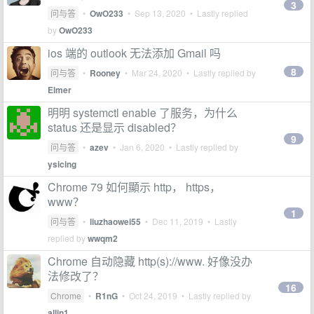
3
问与答
•
OwO233
•
Sep 13, 2020
• Lastly replied
by
OwO233
ios 端的 outlook 无法添加 Gmail 吗
8
问与答
•
Rooney
•
Mar 24, 2020
• Lastly replied by
Elmer
明明 systemctl enable 了服务，为什么
status 还是显示 disabled？
9
问与答
•
azev
•
Jan 6, 2020
• Lastly replied by
ysicing
Chrome 79 如何顯示 http， https，
www？
1
问与答
•
liuzhaowei55
•
Dec 11, 2019
• Lastly
replied by
wwqm2
Chrome 自动隐藏 http(s)://www. 好像没办
法修改了？
16
Chrome
•
R1nG
•
Oct 24, 2019
• Lastly replied by
allin1