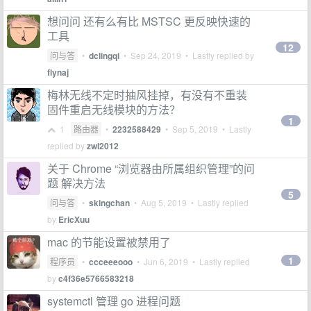
想问问 还有么有比 MSTSC 更反映快速的
工具
12
问与答
•
dclingqi
•
Sep 24, 2019
• Lastly replied by
flynaj
梅林无线不定时抽风挂掉，有没有不重装
固件重启无线模块的方法？
1
1
路由器
•
2232588429
•
Sep 5, 2019
• Lastly
replied by
zwl2012
关于 Chrome “浏览器由所属组织管理”的问
题 解决方法
5
问与答
•
skingchan
•
Aug 5, 2019
• Lastly replied
by
EricXuu
mac 的节能设置被禁用了
1
程序员
•
ccceeeooo
•
Jun 6, 2019
• Lastly replied
by
c4f36e5766583218
systemctl 管理 go 进程问题