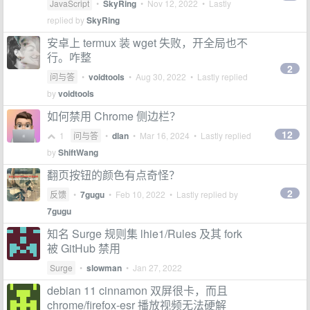
JavaScript
•
SkyRing
•
Nov 12, 2022
• Lastly
replied by
SkyRing
安卓上 termux 装 wget 失败，开全局也不
行。咋整
2
问与答
•
voidtools
•
Aug 30, 2022
• Lastly replied
by
voidtools
如何禁用 Chrome 侧边栏？
12
1
问与答
•
dlan
•
Mar 16, 2024
• Lastly replied
by
ShiftWang
翻页按钮的颜色有点奇怪？
2
反馈
•
7gugu
•
Feb 10, 2022
• Lastly replied by
7gugu
知名 Surge 规则集 lhie1/Rules 及其 fork
被 GitHub 禁用
Surge
•
slowman
•
Jan 27, 2022
debian 11 cinnamon 双屏很卡，而且
chrome/firefox-esr 播放视频无法硬解