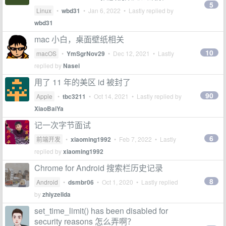
5
Linux
•
wbd31
•
Jan 6, 2022
• Lastly replied by
wbd31
mac 小白，桌面壁纸相关
10
macOS
•
YmSgrNov29
•
Dec 12, 2021
• Lastly
replied by
Nasei
用了 11 年的美区 id 被封了
90
Apple
•
tbc3211
•
Oct 14, 2021
• Lastly replied by
XiaoBaiYa
记一次字节面试
6
前端开发
•
xiaoming1992
•
Feb 7, 2022
• Lastly
replied by
xiaoming1992
Chrome for Android 搜索栏历史记录
8
Android
•
dsmbr06
•
Oct 1, 2020
• Lastly replied
by
zhiyzellda
set_time_limit() has been disabled for
security reasons 怎么弄啊？