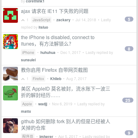
by
corethink1
ajax 请求在 IE11 下失败的问题
5
1
JavaScript
•
zackary
•
Jul 14, 2018
• Lastly
replied by
itsluo
the iPhone is disabled, connect to
itunes，有方法解锁么？
8
iPhone
•
huhuhua
•
Dec 1, 2017
• Lastly replied by
sunsulei
教你启用 Firefox 自带网页截图
1
Firefox
•
Khlieb
•
Aug 7, 2017
美区 AppleID 莫名被封，流水账下一波三
折的解封经历……
25
Apple
•
wadjj
•
Nov 6, 2019
• Lastly replied by
mattx
github 如何删除 fork 别人的但是已经被人
关掉的仓库
9
程序员
•
imherer
•
Apr 5, 2017
• Lastly replied by