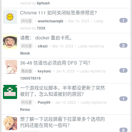
replied by
bjzhush
Chrome 111 如何关闭标签悬停预览?
1
问与答
•
woshichuanqilz
•
Mar 19, 2023
• Lastly
replied by
723X
请教： docker 重启卡死。
2
问与答
•
xikazi
•
Mar 10, 2023
• Lastly replied by
libook
36-48 信道也必须启用 DFS 了吗？
7
路由器
•
keyfunc
•
Jan 6, 2025
• Lastly replied by
1265578519
一个游戏论坛脚本，半年都没更新了突然
被封了，怎么知道被封的原因？
1
问与答
•
Pony69
•
Jan 10, 2023
• Lastly replied by
Retas
想了解一下这段屏蔽下拉菜单多个选项的
代码还能在简化一些吗？
8