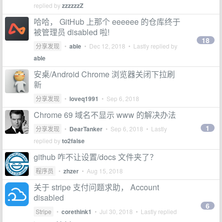
replied by
zzzzzzZ
哈哈， GitHub 上那个 eeeeee 的仓库终于
被管理员 disabled 啦!
18
分享发现
•
able
•
Dec 12, 2018
• Lastly replied by
able
安桌/Android Chrome 浏览器关闭下拉刷
新
分享发现
•
loveq1991
•
Sep 6, 2018
Chrome 69 域名不显示 www 的解决办法
1
分享发现
•
DearTanker
•
Sep 6, 2018
• Lastly
replied by
to2false
github 咋不让设置/docs 文件夹了？
程序员
•
zhzer
•
Aug 15, 2018
关于 stripe 支付问题求助， Account
disabled
6
Stripe
•
corethink1
•
Jul 30, 2018
• Lastly replied