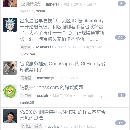
6
Go 编程语言
•
imherer
•
Apr 3, 2019
• Lastly
replied by
wdlth
出来混迟早要换的，美区 ID 被 disabled，
一开始很气愤，和客服聊着聊着也就释然
了，大不了再注册一个 ID，正规渠道重新
22
买一遍！淘宝购买充值卡不能侥幸……
Apple
•
e1nher1ar
•
Mar 1, 2019
• Lastly replied
by
dxfree
谷歌服务框架 OpenGapps 的 GitHub 存储
库被禁用了
问与答
•
asdwfwqd
•
Feb 11, 2019
请教一个 flask-cors 的跨域问题
1
问与答
•
coolair
•
Mar 7, 2020
• Lastly replied by
sunhk25
V2EX 的“删除特别关注”按钮的样式不符合
常见的规律
15
全球工单系统
•
geelaw
•
Jan 9, 2019
• Lastly