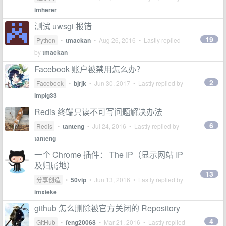
imherer
测试 uwsgi 报错
19
Python
•
tmackan
•
Aug 26, 2016
• Lastly replied
by
tmackan
Facebook 账户被禁用怎么办？
2
Facebook
•
bjrjk
•
Jun 30, 2017
• Lastly replied by
impig33
Redis 终端只读不可写问题解决办法
6
Redis
•
tanteng
•
Jul 24, 2016
• Lastly replied by
tanteng
一个 Chrome 插件： The IP（显示网站 IP
及归属地）
13
分享创造
•
50vip
•
Jun 13, 2016
• Lastly replied by
imxieke
github 怎么删除被官方关闭的 Repository
4
GitHub
•
feng20068
•
Mar 21, 2016
• Lastly replied