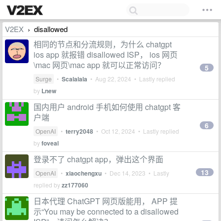
V2EX
disallowed
›
相同的节点和分流规则，为什么 chatgpt
ios app 就报错 disallowed ISP， ios 网页
\mac 网页\mac app 就可以正常访问？
5
Surge
•
Scalalala
•
Aug 22, 2024
• Lastly replied
by
Lnew
国内用户 android 手机如何使用 chatgpt 客
户端
6
OpenAI
•
terry2048
•
Oct 12, 2024
• Lastly replied
by
foveal
登录不了 chatgpt app，弹出这个界面
13
OpenAI
•
xiaochengxu
•
Dec 14, 2023
• Lastly
replied by
zz177060
日本代理 ChatGPT 网页版能用， APP 提
示“You may be connected to a disallowed