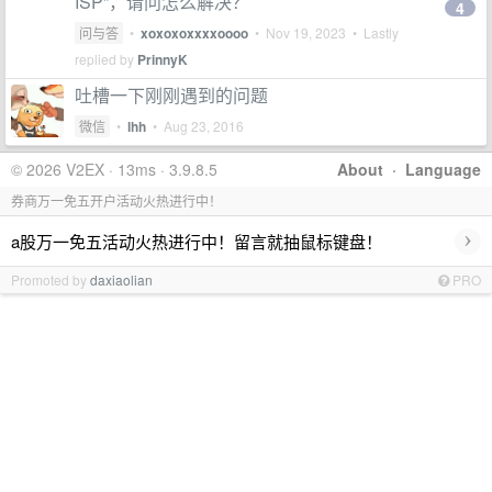
ISP”，请问怎么解决？
4
问与答
•
xoxoxoxxxxoooo
•
Nov 19, 2023
• Lastly
replied by
PrinnyK
吐槽一下刚刚遇到的问题
微信
•
lhh
•
Aug 23, 2016
© 2026 V2EX · 13ms · 3.9.8.5
About
·
Language
券商万一免五开户活动火热进行中！
›
a股万一免五活动火热进行中！留言就抽鼠标键盘！
Promoted by
daxiaolian
PRO