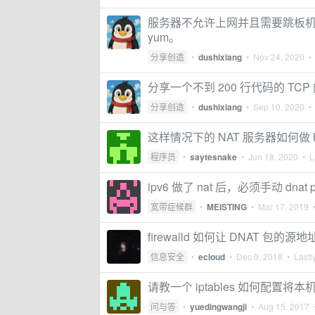
服务器不允许上网并且需要跳板
yum。
分享创造
•
dushixiang
•
Nov 24, 2020
• 
分享一个不到 200 行代码的 TC
分享创造
•
dushixiang
•
Sep 10, 2020
• 
这样情况下的 NAT 服务器如何做 
程序员
•
saytesnake
•
Jun 18, 2020
• La
ipv6 做了 nat 后，必须手动 dn
宽带症候群
•
MEISTING
•
Mar 17, 2019
•
firewalld 如何让 DNAT 包的源
信息安全
•
ecloud
•
Dec 9, 2018
• Lastly
请教一个 iptables 如何配置
问与答
•
yuedingwangji
•
Aug 15, 2017
•