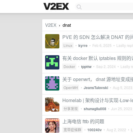
V2EX
dnat
›
PVE 的 SDN 怎么解决 DNAT 
Linux
•
kyrre
•
Feb 6, 2025
• Lastly rep
有关 docker 默认 iptables 规则
Docker
•
tppttw
•
Sep 2, 2024
• Lastly r
关于 openwrt， dnat 源地址
OpenWrt
•
JeansTulovski
•
Aug 5, 2023
Homelab | 架构设计与实现-Low-leve
分享发现
•
shunagliu008
•
Jun 25, 2023
上海电信 fttb 的问题
宽带症候群
•
100240v
•
Aug 2, 2022
• La