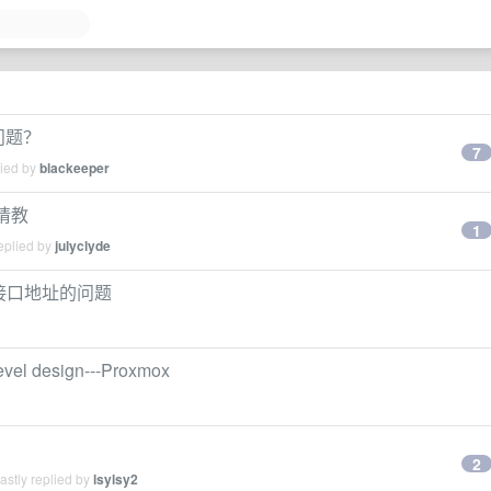
的问题？
7
lied by
blackeeper
的请教
1
eplied by
julyclyde
变成接口地址的问题
l design---Proxmox
2
stly replied by
lsylsy2