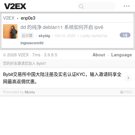
V2EX
enp0s3
›
dd 的纯净 debian11 系统如何开启 ipv6
18
云计算
•
skybig
•
Oct 10, 2022
• Lastly replied by
ingnoscemihi
© 2026 V2EX · 7ms · 3.9.8.5
About
·
Language
您的好友邀请您加入 Bybit！
Bybit交易所中国大陆注册及实名认证KYC，输入邀请码享全
›
网最高返佣优惠。
Promoted by
Muniu
PRO