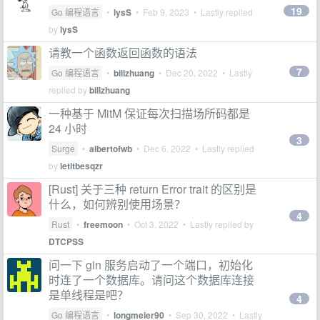
19
Go 编程语言
•
lysS
•
Feb 9, 2023
• Lastly replied
by
lysS
请教一个函数返回函数的语法
7
Go 编程语言
•
billzhuang
•
Dec 20, 2022
• Lastly
replied by
billzhuang
一种基于 MitM 保证每次扫描场所码都是
24 小时
3
Surge
•
albertofwb
•
Dec 6, 2022
• Lastly replied
by
letitbesqzr
[Rust] 关于三种 return Error trait 的区别是
什么，如何辨别使用场景？
4
Rust
•
freemoon
•
Oct 3, 2022
• Lastly replied by
DTCPSS
问一下 gin 服务启动了一个端口，初始化
时连了一个数据库。请问这个数据库连接
是单线程是吧？
4
Go 编程语言
•
longmeier90
•
Sep 30, 2022
• Lastly