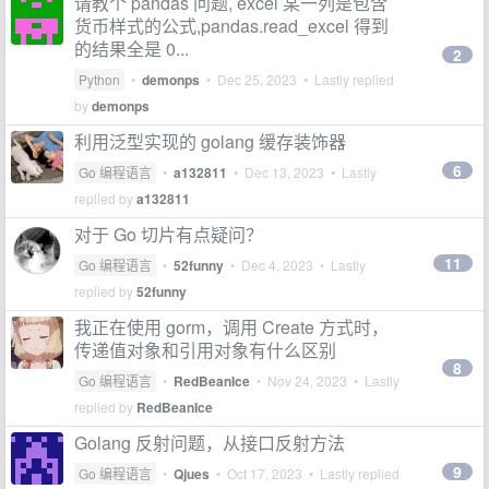
请教个 pandas 问题, excel 某一列是包含
货币样式的公式,pandas.read_excel 得到
的结果全是 0...
2
Python
•
demonps
•
Dec 25, 2023
• Lastly replied
by
demonps
利用泛型实现的 golang 缓存装饰器
6
Go 编程语言
•
a132811
•
Dec 13, 2023
• Lastly
replied by
a132811
对于 Go 切片有点疑问？
11
Go 编程语言
•
52funny
•
Dec 4, 2023
• Lastly
replied by
52funny
我正在使用 gorm，调用 Create 方式时，
传递值对象和引用对象有什么区别
8
Go 编程语言
•
RedBeanIce
•
Nov 24, 2023
• Lastly
replied by
RedBeanIce
Golang 反射问题，从接口反射方法
9
Go 编程语言
•
Qjues
•
Oct 17, 2023
• Lastly replied