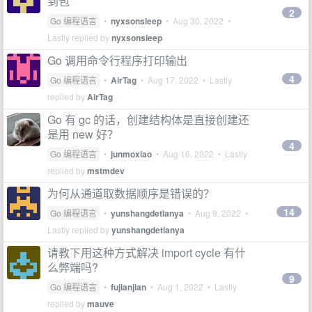
到包
2
Go 编程语言
•
nyxsonsleep
•
Aug 30, 2022
•
Lastly replied by
nyxsonsleep
Go 调用命令行程序打印输出
4
Go 编程语言
•
AirTag
•
Aug 17, 2022
• Lastly
replied by
AirTag
Go 有 gc 的话，创建结构体是直接创建还
是用 new 好？
4
Go 编程语言
•
junmoxiao
•
Aug 16, 2022
• Lastly
replied by
mstmdev
为何从通道取数据顺序是错误的？
14
Go 编程语言
•
yunshangdetianya
•
Aug 9, 2022
•
Lastly replied by
yunshangdetianya
请教下用这种方式解决 import cycle 有什
么弊端吗?
9
Go 编程语言
•
fujianjian
•
Aug 1, 2022
• Lastly
replied by
mauve