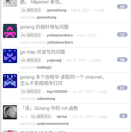
膀。 httparser 来也。
25
Go 编程语言
•
guonaihong
•
Feb 2, 2021
• Lastly
replied by
guonaihong
golang 的指针地址问题
12
Go 编程语言
•
yellowmarlboro
•
Feb 3, 2021
•
Lastly replied by
yellowmarlboro
go map 并发写的问题
30
Go 编程语言
•
yujianwjj
•
Jan 27, 2021
• Lastly
replied by
kiddingU
golang 多个协程中 读取同一个 channel，
怎么不是按顺序打印
31
Go 编程语言
•
hyp1002950
•
Jan 23, 2021
• Lastly
replied by
adamwong
「译」Golang 中的 init 函数
3
2
Go 编程语言
•
darluc
•
Jan 12, 2021
• Lastly
replied by
undertonememorie