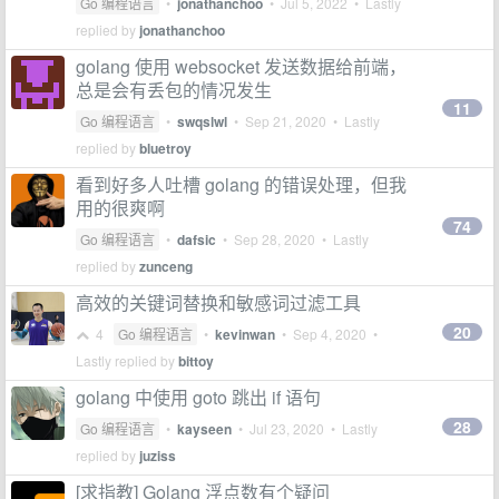
Go 编程语言
•
jonathanchoo
•
Jul 5, 2022
• Lastly
replied by
jonathanchoo
golang 使用 websocket 发送数据给前端，
总是会有丢包的情况发生
11
Go 编程语言
•
swqslwl
•
Sep 21, 2020
• Lastly
replied by
bluetroy
看到好多人吐槽 golang 的错误处理，但我
用的很爽啊
74
Go 编程语言
•
dafsic
•
Sep 28, 2020
• Lastly
replied by
zunceng
高效的关键词替换和敏感词过滤工具
20
4
Go 编程语言
•
kevinwan
•
Sep 4, 2020
•
Lastly replied by
bittoy
golang 中使用 goto 跳出 if 语句
28
Go 编程语言
•
kayseen
•
Jul 23, 2020
• Lastly
replied by
juziss
[求指教] Golang 浮点数有个疑问