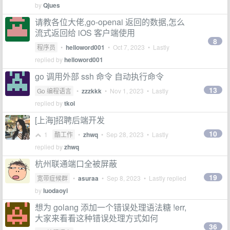
by
Qjues
请教各位大佬,go-openai 返回的数据,怎么
流式返回给 iOS 客户端使用
8
程序员
•
helloword001
•
Oct 7, 2023
• Lastly
replied by
helloword001
go 调用外部 ssh 命令 自动执行命令
13
Go 编程语言
•
zzzkkk
•
Nov 1, 2023
• Lastly
replied by
tkoi
[上海]招聘后端开发
10
1
酷工作
•
zhwq
•
Sep 28, 2023
• Lastly
replied by
zhwq
杭州联通端口全被屏蔽
19
宽带症候群
•
asuraa
•
Sep 8, 2023
• Lastly replied
by
luodaoyi
想为 golang 添加一个错误处理语法糖 !err,
大家来看看这种错误处理方式如何
36