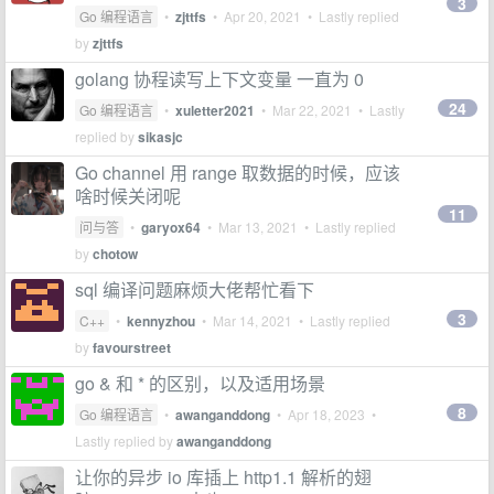
3
Go 编程语言
•
zjttfs
•
Apr 20, 2021
• Lastly replied
by
zjttfs
golang 协程读写上下文变量 一直为 0
24
Go 编程语言
•
xuletter2021
•
Mar 22, 2021
• Lastly
replied by
sikasjc
Go channel 用 range 取数据的时候，应该
啥时候关闭呢
11
问与答
•
garyox64
•
Mar 13, 2021
• Lastly replied
by
chotow
sql 编译问题麻烦大佬帮忙看下
3
C++
•
kennyzhou
•
Mar 14, 2021
• Lastly replied
by
favourstreet
go & 和 * 的区别，以及适用场景
8
Go 编程语言
•
awanganddong
•
Apr 18, 2023
•
Lastly replied by
awanganddong
让你的异步 io 库插上 http1.1 解析的翅