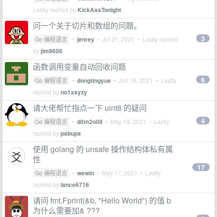
Lastly replied by
KickAssTonight
问一个关于切片和数组的问题。
3
Go 编程语言
•
jenrey
•
Jul 21, 2021
• Lastly replied
by
jim9606
函数调用变量自动回收问题
6
Go 编程语言
•
dongtingyue
•
Jun 16, 2021
• Lastly
replied by
no1xsyzy
请大佬帮忙指点一下 uint8 的疑问
4
Go 编程语言
•
d0m2o08
•
May 19, 2021
• Lastly
replied by
pabupa
使用 golang 的 unsafe 操作结构体私有属
性
17
Go 编程语言
•
wewin
•
May 17, 2021
• Lastly
replied by
lance6716
请问 fmt.Fprint(&b, "Hello World") 的值 b
为什么需要加& ???