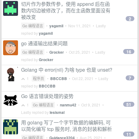
切片作为参数传参，使用 append 后在函
数内切边被修改了，而在主函数里面没有
被改变
2
Go 编程语言
•
yagamil
•
Nov 11, 2021
• Lastly
replied by
yagamil
go 通道输出结果问题
16
Go 编程语言
•
Grocker
•
Oct 25, 2021
• Lastly
replied by
Grocker
Golang 中 error(nil) 为啥 type 也是 unset?
7
1
程序员
•
BBCCBB
•
Oct 22, 2021
• Lastly
replied by
BBCCBB
Go 语言错误处理的姿势
51
1
Go 编程语言
•
nanmu42
•
Oct 9, 2021
•
Lastly replied by
lesismal
用 golang 写了一个字节数据的编解码, 可
以简化编写 tcp 服务时, 消息的封装和解析
11
Go 编程语言
•
Guidance3204
•
Aug 25, 2021
•