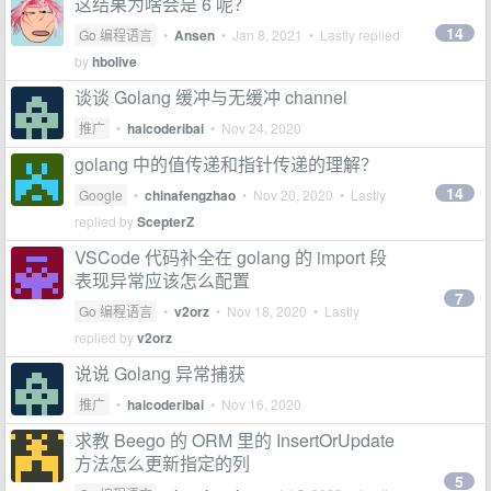
这结果为啥会是 6 呢？
14
Go 编程语言
•
Ansen
•
Jan 8, 2021
• Lastly replied
by
hbolive
谈谈 Golang 缓冲与无缓冲 channel
推广
•
haicoderibai
•
Nov 24, 2020
golang 中的值传递和指针传递的理解？
14
Google
•
chinafengzhao
•
Nov 20, 2020
• Lastly
replied by
ScepterZ
VSCode 代码补全在 golang 的 import 段
表现异常应该怎么配置
7
Go 编程语言
•
v2orz
•
Nov 18, 2020
• Lastly
replied by
v2orz
说说 Golang 异常捕获
推广
•
haicoderibai
•
Nov 16, 2020
求教 Beego 的 ORM 里的 InsertOrUpdate
方法怎么更新指定的列
5