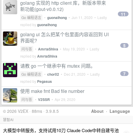
golang 实现的 http client 库，新版本带来
新功能(gout-v0.0.12)
11
Go 编程语言
•
guonaihong
•
Jun 11, 2020
• Lastly
replied by
guonaihong
golang ui 怎么把某个包里面内容返回到 UI
界面呢?
5
问与答
•
AmrtaShiva
•
May 19, 2020
• Lastly
replied by
AmrtaShiva
请教 go 一个继承中有 mutex 问题。
7
Go 编程语言
•
chor02
•
Dec 21, 2020
• Lastly
replied by
Pegasus
使用 make fmt Bad file number
问与答
•
V2SSR
•
Apr 29, 2020
© 2026 V2EX · 88ms · 3.9.8.5
About
·
Language
慧智AI
大模型中转服务，支持试用10刀 Claude Code中转自建号池