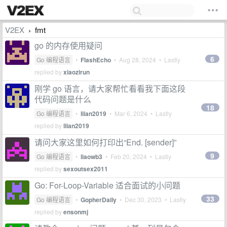
V2EX
fmt
›
go 的内存使用疑问
6
Go 编程语言
•
FlashEcho
•
Aug 28, 2024
• Lastly
replied by
xiaozirun
刚学 go 语言，请大家帮忙看看我下面这段
代码问题是什么
18
Go 编程语言
•
liian2019
•
Mar 6, 2024
• Lastly
replied by
liian2019
请问大家这里如何打印出“End. [sender]”
9
Go 编程语言
•
liaowb3
•
Feb 20, 2024
• Lastly
replied by
sexoutsex2011
Go: For-Loop-Variable 适合面试的小问题
33
Go 编程语言
•
GopherDaily
•
Dec 30, 2023
• Lastly
replied by
ensonmj