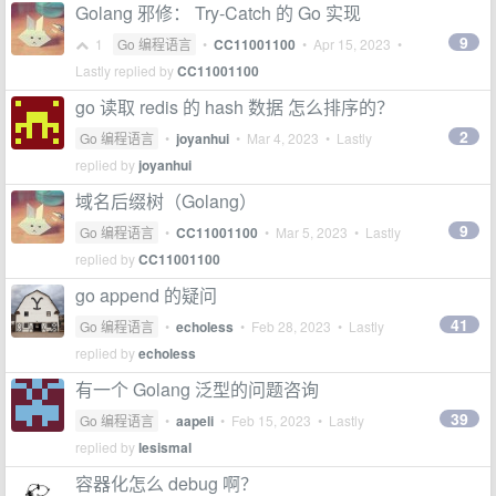
Golang 邪修： Try-Catch 的 Go 实现
9
1
Go 编程语言
•
CC11001100
•
Apr 15, 2023
•
Lastly replied by
CC11001100
go 读取 redis 的 hash 数据 怎么排序的？
2
Go 编程语言
•
joyanhui
•
Mar 4, 2023
• Lastly
replied by
joyanhui
域名后缀树（Golang）
9
Go 编程语言
•
CC11001100
•
Mar 5, 2023
• Lastly
replied by
CC11001100
go append 的疑问
41
Go 编程语言
•
echoless
•
Feb 28, 2023
• Lastly
replied by
echoless
有一个 Golang 泛型的问题咨询
39
Go 编程语言
•
aapeli
•
Feb 15, 2023
• Lastly
replied by
lesismal
容器化怎么 debug 啊？