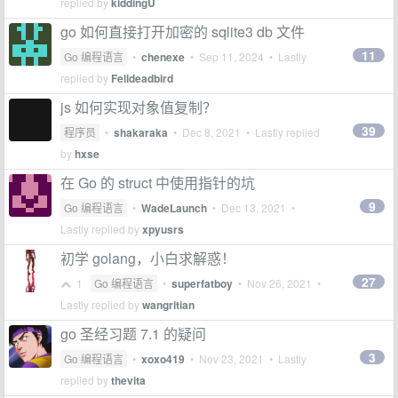
replied by
kiddingU
go 如何直接打开加密的 sqlite3 db 文件
11
Go 编程语言
•
chenexe
•
Sep 11, 2024
• Lastly
replied by
Felldeadbird
js 如何实现对象值复制？
39
程序员
•
shakaraka
•
Dec 8, 2021
• Lastly replied
by
hxse
在 Go 的 struct 中使用指针的坑
9
Go 编程语言
•
WadeLaunch
•
Dec 13, 2021
•
Lastly replied by
xpyusrs
初学 golang，小白求解惑！
27
1
Go 编程语言
•
superfatboy
•
Nov 26, 2021
•
Lastly replied by
wangritian
go 圣经习题 7.1 的疑问
3
Go 编程语言
•
xoxo419
•
Nov 23, 2021
• Lastly
replied by
thevita