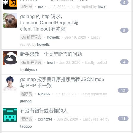
4
程序员
•
tqz
•
Jul 2, 2020
• Lastly replied by
ipwx
golang 的 http 请求，
transport.CancelRequest 与
client.Timeout 有冲突
5
Go 编程语言
•
howellz
•
Sep 10, 2020
• Lastly
replied by
howellz
新手求教一个类型断言的问题
4
Go 编程语言
•
inori
•
Jun 22, 2020
• Lastly replied
by
tidyoux
go map 按字典升序排序后转 JSON md5
与 PHP 不一致
12
程序员
•
Nick66
•
Jun 16, 2020
• Lastly replied by
jifengg
有没有银行或者懂的人
11
程序员
•
zxc1234
•
Jun 26, 2020
• Lastly replied by
taggoo