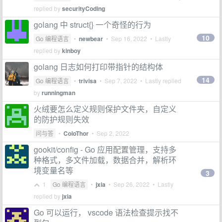
replied by
securityCoding
golang 中 struct{} 一个奇怪的行为
10
Go 编程语言
•
newbear
•
Sep 16, 2022
• Lastly
replied by
kinboy
golang 日志如何打印带指针的结构体
14
Go 编程语言
•
trivisa
•
Sep 7, 2022
• Lastly replied
by
runningman
火绒要怎么定义规则保护文件夹，自定义
的防护规则失效
问与答
•
ColoThor
•
Sep 2, 2022
gookit/config - Go 应用配置管理，支持多
种格式，多文件加载，数据合并，解析环
境变量名等
3
1
Go 编程语言
•
jxia
•
Sep 26, 2022
• Lastly
replied by
jxia
Go 可以运行， vscode 语法检查提示找不