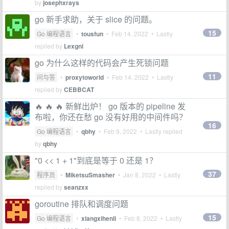
by
josephxrays
go 新手求助，关于 slice 的问题。
15
Go 编程语言
•
tousfun
•
Feb 14, 2022
• Lastly
replied by
Lexgni
go 为什么这样的代码会产生死锁问题
11
问与答
•
proxytoworld
•
Feb 14, 2022
• Lastly
replied by
CEBBCAT
🔥 🔥 🔥 新鲜出炉！ go 版本的 pipeline 发
布啦，你还在愁 go 没有好用的中间件吗？
16
Go 编程语言
•
qbhy
•
Feb 9, 2022
• Lastly replied
by
qbhy
"0 << 1 + 1"到底是等于 0 还是 1？
37
程序员
•
MiketsuSmasher
•
Jan 8, 2022
• Lastly
replied by
seanzxx
goroutine 排队和调度问题
15
Go 编程语言
•
xiangxihenli
•
Feb 8, 2022
• Lastly