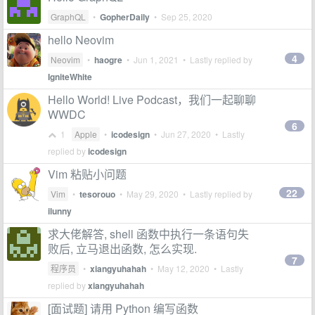
GraphQL
•
GopherDaily
•
Sep 25, 2020
hello Neovim
4
Neovim
•
haogre
•
Jun 1, 2021
• Lastly replied by
IgniteWhite
Hello World! Live Podcast，我们一起聊聊
WWDC
6
1
Apple
•
icodesign
•
Jun 27, 2020
• Lastly
replied by
icodesign
Vim 粘贴小问题
22
Vim
•
tesorouo
•
May 29, 2020
• Lastly replied by
ilunny
求大佬解答, shell 函数中执行一条语句失
败后, 立马退出函数, 怎么实现.
7
程序员
•
xiangyuhahah
•
May 12, 2020
• Lastly
replied by
xiangyuhahah
[面试题] 请用 Python 编写函数