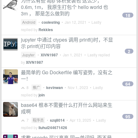
为什么有些 app 体积安装包 这么少，
0.6m, 1m， 我原生打包个 hello world 也
3m ， 那是怎么做到的
18
Android
•
coolesting
•
Jan 12, 2021
• Lastly
replied by
Rekkles
jupyter 中通过 ctypes 调用 printf()时，不显
示 printf()打印内容
2
Jupyter
•
XIVN1987
•
Jan 1, 2021
• Lastly replied
by
XIVN1987
最简单的 Go Dockerfile 编写姿势，没有之
一！
64
8
推广
•
kevinwan
•
Nov 1, 2023
• Lastly
replied by
join
base64 根本不需要什么打开什么网站来生
成啊
95
7
程序员
•
szq8014
•
Apr 13, 2025
• Lastly
replied by
liuhui244671426
求教 vscode 可以高亮 同一单词吗, 而不是