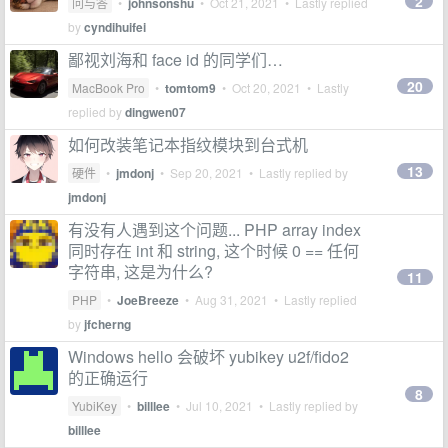
2
问与答
•
johnsonshu
•
Oct 21, 2021
• Lastly replied
by
cyndihuifei
鄙视刘海和 face id 的同学们…
20
MacBook Pro
•
tomtom9
•
Oct 20, 2021
• Lastly
replied by
dingwen07
如何改装笔记本指纹模块到台式机
13
硬件
•
jmdonj
•
Sep 20, 2021
• Lastly replied by
jmdonj
有没有人遇到这个问题... PHP array index
同时存在 int 和 string, 这个时候 0 == 任何
字符串, 这是为什么?
11
PHP
•
JoeBreeze
•
Aug 31, 2021
• Lastly replied
by
jfcherng
Windows hello 会破坏 yubikey u2f/fido2
的正确运行
8
YubiKey
•
billlee
•
Jul 10, 2021
• Lastly replied by
billlee