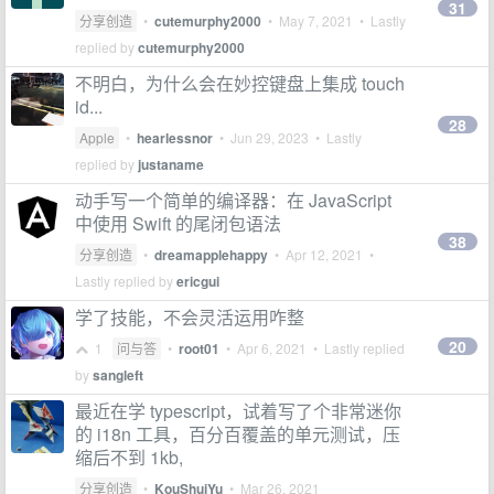
31
分享创造
•
cutemurphy2000
•
May 7, 2021
• Lastly
replied by
cutemurphy2000
不明白，为什么会在妙控键盘上集成 touch
id...
28
Apple
•
hearlessnor
•
Jun 29, 2023
• Lastly
replied by
justaname
动手写一个简单的编译器：在 JavaScript
中使用 Swift 的尾闭包语法
38
分享创造
•
dreamapplehappy
•
Apr 12, 2021
•
Lastly replied by
ericgui
学了技能，不会灵活运用咋整
20
1
问与答
•
root01
•
Apr 6, 2021
• Lastly replied
by
sangleft
最近在学 typescript，试着写了个非常迷你
的 i18n 工具，百分百覆盖的单元测试，压
缩后不到 1kb,
分享创造
•
KouShuiYu
•
Mar 26, 2021