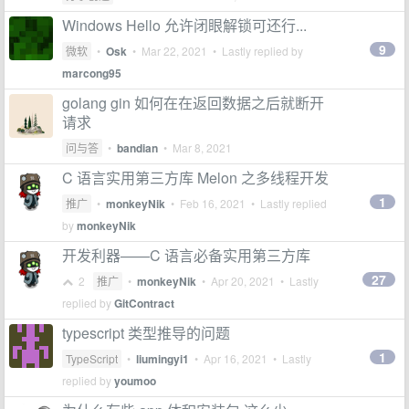
Windows Hello 允许闭眼解锁可还行...
9
微软
•
Osk
•
Mar 22, 2021
• Lastly replied by
marcong95
golang gin 如何在在返回数据之后就断开
请求
问与答
•
bandian
•
Mar 8, 2021
C 语言实用第三方库 Melon 之多线程开发
1
推广
•
monkeyNik
•
Feb 16, 2021
• Lastly replied
by
monkeyNik
开发利器——C 语言必备实用第三方库
27
2
推广
•
monkeyNik
•
Apr 20, 2021
• Lastly
replied by
GitContract
typescript 类型推导的问题
1
TypeScript
•
liumingyi1
•
Apr 16, 2021
• Lastly
replied by
youmoo