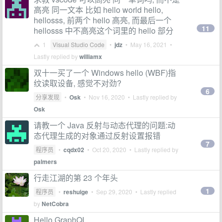
高亮 同一文本 比如 hello world hello,
hellosss, 前两个 hello 高亮, 而最后一个
11
hellosss 中不高亮这个词里的 hello 部分
1
Visual Studio Code
•
jdz
•
May 16, 2021
•
Lastly replied by
williamx
双十一买了一个 Windows hello (WBF)指
纹读取设备, 感觉不对劲?
6
分享发现
•
Osk
•
Nov 16, 2020
• Lastly replied by
Osk
请教一个 Java 反射与动态代理的问题:动
态代理生成的对象通过反射设置报错
7
程序员
•
cqdx02
•
Oct 20, 2020
• Lastly replied by
palmers
行走江湖的第 23 个年头
1
程序员
•
reshuige
•
Sep 29, 2020
• Lastly replied
by
NetCobra
Hello GraphQL