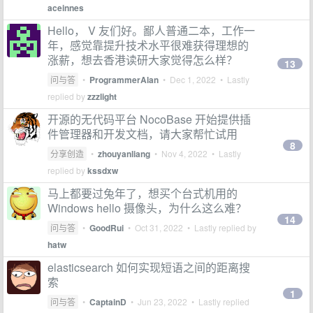
aceinnes
Hello， V 友们好。鄙人普通二本，工作一
年，感觉靠提升技术水平很难获得理想的
涨薪，想去香港读研大家觉得怎么样？
13
问与答
•
ProgrammerAlan
•
Dec 1, 2022
• Lastly
replied by
zzzlight
开源的无代码平台 NocoBase 开始提供插
件管理器和开发文档，请大家帮忙试用
8
分享创造
•
zhouyanliang
•
Nov 4, 2022
• Lastly
replied by
kssdxw
马上都要过兔年了，想买个台式机用的
Windows hello 摄像头，为什么这么难？
14
问与答
•
GoodRui
•
Oct 31, 2022
• Lastly replied by
hatw
elasticsearch 如何实现短语之间的距离搜
索
1
问与答
•
CaptainD
•
Jun 23, 2022
• Lastly replied