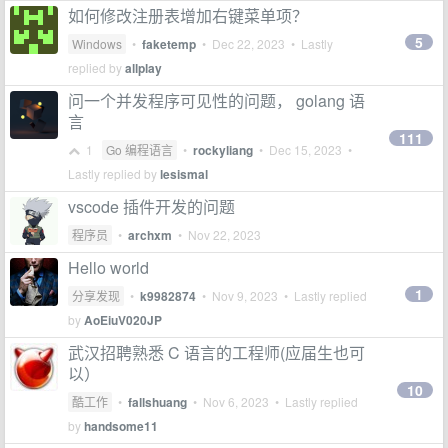
如何修改注册表增加右键菜单项？
5
Windows
•
faketemp
•
Dec 22, 2023
• Lastly
replied by
allplay
问一个并发程序可见性的问题， golang 语
言
111
1
Go 编程语言
•
rockyliang
•
Dec 15, 2023
•
Lastly replied by
lesismal
vscode 插件开发的问题
程序员
•
archxm
•
Nov 22, 2023
Hello world
1
分享发现
•
k9982874
•
Nov 9, 2023
• Lastly replied
by
AoEiuV020JP
武汉招聘熟悉 C 语言的工程师(应届生也可
以）
10
酷工作
•
fallshuang
•
Nov 6, 2023
• Lastly replied
by
handsome11