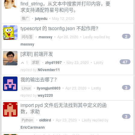
find_string，从文本中搜索并打印内容，要
求支持通配符星号和问号。
推广
•
julyedu
•
May 12, 2020
typescript 的 tsconfig.json 不起作用?
2
问与答
•
maxssy
•
Apr 26, 2020
• Lastly replied by
maxssy
[求职] 前端开发
47
1
求职
•
zhyd1997
•
May 23, 2020
• Lastly
replied by
N0vember11
我的输出去哪了？
3
Linux
•
liyongjun0803
•
Apr 23, 2020
• Lastly
replied by
wsy2220
import pyd 文件后无法找到其中定义的函
数，求助
3
Python
•
oldbird
•
Apr 23, 2020
• Lastly replied by
EricCartmann