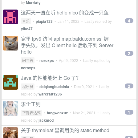
by
Morriaty
这两天一直在听 hello nico 的变成一只鱼
4
音乐
•
piapia123
•
Jan 11, 2022
• Lastly replied by
yike47
家里 ipv6 访问 api.map.baidu.com ssl 握
手失败，发出 Client hello 后收不到 Server
hello
2
问与答
•
neroxps
•
Apr 9, 2022
• Lastly replied by
neroxps
Java 的性能能赶上 Go 了？
2
程序员
•
daiqiangbudainiu
•
Dec 9, 2021
• Lastly
replied by
warcraft1236
求个正则
1
正则表达式
•
fangwenxue
•
Nov 21, 2021
• Lastly
replied by
jackmod
关于 thymeleaf 里调用类的 static method