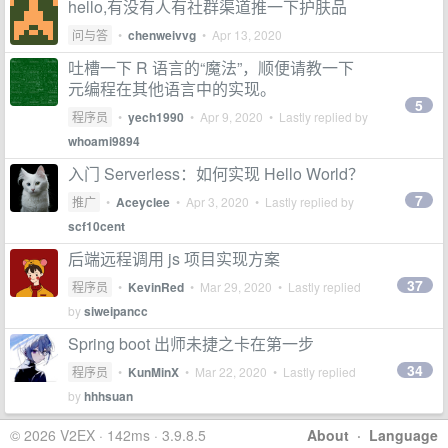
hello,有没有人有社群渠道推一下护肤品
问与答
•
chenweivvg
•
Apr 13, 2020
吐槽一下 R 语言的“魔法”，顺便请教一下
元编程在其他语言中的实现。
5
程序员
•
yech1990
•
Apr 9, 2020
• Lastly replied by
whoami9894
入门 Serverless：如何实现 Hello World？
7
推广
•
Aceyclee
•
Apr 3, 2020
• Lastly replied by
scf10cent
后端远程调用 js 项目实现方案
37
程序员
•
KevinRed
•
Mar 29, 2020
• Lastly replied
by
siweipancc
Spring boot 出师未捷之卡在第一步
34
程序员
•
KunMinX
•
Mar 22, 2020
• Lastly replied
by
hhhsuan
© 2026 V2EX · 142ms · 3.9.8.5
About
·
Language