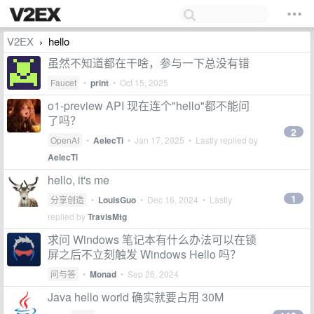
V2EX
hello
›
虽然不知道都在干啥，参与一下总没有错
Faucet
•
print
•
Oct 15, 2025
o1-preview API 现在连个"hello"都不能问
了吗？
2
OpenAI
•
AelecTi
•
Jan 17, 2025
• Lastly replied by
AelecTi
hello, it's me
1
分享创造
•
LouisGuo
•
Dec 16, 2024
• Lastly
replied by
TravisMtg
求问 Windows 笔记本有什么办法可以在锁
屏之后不立刻触发 Windows Hello 吗？
问与答
•
Monad
•
Sep 26, 2024
Java hello world 确实就要占用 30M