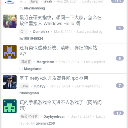
113
5
Java
•
javak
•
Aug 29, 2024
• Lastly replied
by
nieyuanhong
最近在研究指纹，想问一下大家，怎么在
软件里接入 Windows Hello 啊
4
C++
•
Complexx
•
Mar 8, 2024
• Lastly replied by
liu1051945824
还有类似这种系统、清晰、详细的网站
吗？
6
问与答
•
Margelator
•
Feb 20, 2024
• Lastly replied
by
Margelator
基于 netty+zk 开发高性能 rpc 框架
7
Java
•
liubsyy
•
Jan 29, 2024
• Lastly replied by
runningman
玩的手机游戏今天进不去游戏了（网络问
题）
10
精灵宝可梦
•
Daybyedream
•
Jan 12, 2024
• Lastly
replied by
gbnmcx258