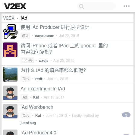
V2EX
iAd
›
使用 iAd Producer 进行原型设计
设计
•
canautumn
•
Jul 22, 2015
请问 iPhone 或者 iPad 上的 google+里的
内容如何复制？
问与答
•
wxdjs
•
Apr 25, 2015
为什么 iAd 的填充率那么低呢?
iDev
•
redf
•
Jan 11, 2015
An experiment in iAd
iAd
•
Kai
•
Apr 18, 2014
iAd Workbench
3
iDev
•
Kai
•
Jun 11, 2013
• Lastly replied by
justAbug
iAd Producer 4.0