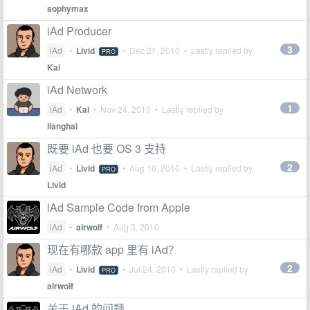
sophymax
iAd Producer
3
iAd
•
Livid
•
Dec 21, 2010
• Lastly replied by
PRO
Kai
iAd Network
1
iAd
•
Kai
•
Nov 24, 2010
• Lastly replied by
lianghai
既要 iAd 也要 OS 3 支持
2
iAd
•
Livid
•
Aug 10, 2010
• Lastly replied by
PRO
Livid
iAd Sample Code from Apple
iAd
•
airwolf
•
Aug 3, 2010
现在有哪款 app 里有 iAd？
2
iAd
•
Livid
•
Jul 24, 2010
• Lastly replied by
PRO
airwolf
关于 iAd 的问题