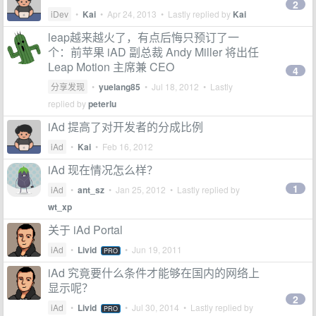
2
iDev
•
Kai
•
Apr 24, 2013
• Lastly replied by
Kai
leap越来越火了，有点后悔只预订了一
个：前苹果 iAD 副总裁 Andy Miller 将出任
Leap Motion 主席兼 CEO
4
分享发现
•
yuelang85
•
Jul 18, 2012
• Lastly
replied by
peterlu
iAd 提高了对开发者的分成比例
iAd
•
Kai
•
Feb 16, 2012
iAd 现在情况怎么样？
1
iAd
•
ant_sz
•
Jan 25, 2012
• Lastly replied by
wt_xp
关于 iAd Portal
iAd
•
Livid
•
Jun 19, 2011
PRO
iAd 究竟要什么条件才能够在国内的网络上
显示呢？
2
iAd
•
Livid
•
Jul 30, 2014
• Lastly replied by
PRO