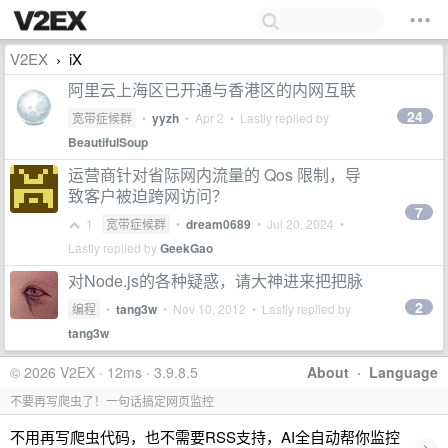
V2EX
iX
›
阿里云上海区已开通与香港区的内网互联
24
宽带症候群
•
yyzh
•
Apr 2
• Lastly replied by
BeautifulSoup
运营商针对省际网内流量的 Qos 限制，导
致客户被迫跨网访问？
7
1
宽带症候群
•
dream0689
•
Jul 20, 2024
•
Lastly replied by
GeekGao
对Node.js的各种疑惑，请大神进来把把脉
2
编程
•
tang3w
•
Nov 10, 2012
• Lastly replied by
tang3w
© 2026 V2EX · 12ms · 3.9.8.5
About
·
Language
不要再写爬虫了！一句话搞定网页监控
不用再写爬虫代码，也不需要RSS支持，AI全自动帮你监控
›