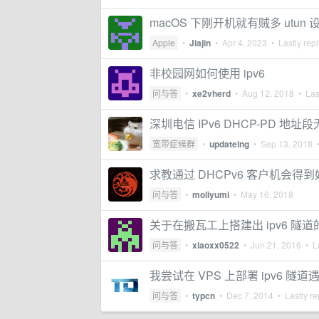
macOS 下刚开机就有贼多 utu
Apple
•
Jiajin
•
Apr 4, 2023
• Lastly rep
非校园网如何使用 ipv6
问与答
•
xe2vherd
•
Aug 12, 2018
• Last
深圳电信 IPv6 DHCP-PD
宽带症候群
•
updateing
•
Sep 13, 2018
•
求教通过 DHCPv6 客户机会得到好
问与答
•
moliyumi
•
May 16, 2018
关于在搬瓦工上搭建出 ipv6 
问与答
•
xiaoxx0522
•
Jun 21, 2016
• La
我尝试在 VPS 上部署 ipv6 隧
问与答
•
typcn
•
Dec 7, 2014
• Lastly re