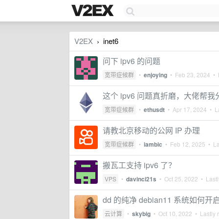
V2EX
inet6
›
问下 ipv6 的问题
宽带症候群
•
enjoying
•
Feb 23, 2024
• L
这个 ipv6 问题真折磨，大佬帮
宽带症候群
•
ethusdt
•
Apr 17, 2024
• La
请教北京移动的公网 IP 办理
宽带症候群
•
iambic
•
Feb 12, 2025
• La
搬瓦工支持 ipv6 了？
VPS
•
davinci21s
•
Oct 25, 2022
• Lastl
dd 的纯净 debian11 系统如何开启 
云计算
•
skybig
•
Oct 10, 2022
• Lastly 