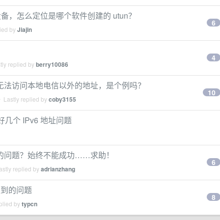
n 设备，怎么定位是哪个软件创建的 utun？
6
lied by
Jiajin
4
ly replied by
berry10086
 地址段无法访问本地电信以外的地址，是个例吗？
10
 Lastly replied by
coby3155
几个 IPv6 地址问题
隧道的问题？始终不能成功……求助！
6
stly replied by
adrianzhang
道遇到的问题
8
plied by
typcn