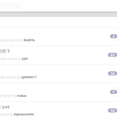
3
astly replied by
WuSiYu
我分析下
33
stly replied by
yjzll
18
stly replied by
vpt940417
7
y replied by
troilus
ipv6
18
replied by
ingnoscemihi