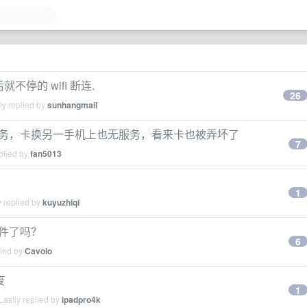
就不停的 wifi 断连.
26
ly replied by
sunhangmail
直无服务，卡换另一手机上也无服务，看来卡也被弄坏了
7
plied by
fan5013
1
 replied by
kuyuzhiqi
邮件了吗？
6
lied by
Cavolo
废
1
astly replied by
ipadpro4k