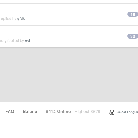
19
replied by
qfdk
30
stly replied by
wd
·
FAQ
·
Solana
·
5412 Online
Highest 6679
·
Select Langua