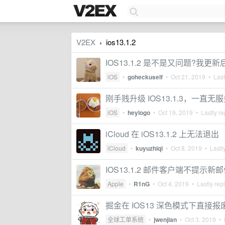
V2EX
ios13.1.2
›
IOS13.1.2 是不是又问题?我更新后
iOS
•
goheckuself
•
Oct 21, 2019
• Last
刚手贱升级 IOS13.1.3，一
iOS
•
heylogo
•
Oct 19, 2019
• Lastly re
iCloud 在 iOS13.1.2 上无法退出
iCloud
•
kuyuzhiqi
•
Oct 8, 2019
• Lastly
IOS13.1.2 邮件客户端不提示新
Apple
•
R1nG
•
Oct 4, 2019
• Lastly rep
掘金在 IOS13 深色模式下直接报
全球工单系统
•
jwenjian
•
Oct 3, 2019
• L