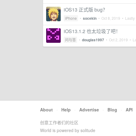
iOS13 正式版 bug？
iPhone
•
socekin
•
Oct 8, 2019
• Lastly 
iOS13.1.2 也太垃圾了吧！
问与答
•
douglas1997
•
Oct 2, 2019
• La
About
·
Help
·
Advertise
·
Blog
·
API
创意工作者们的社区
World is powered by solitude