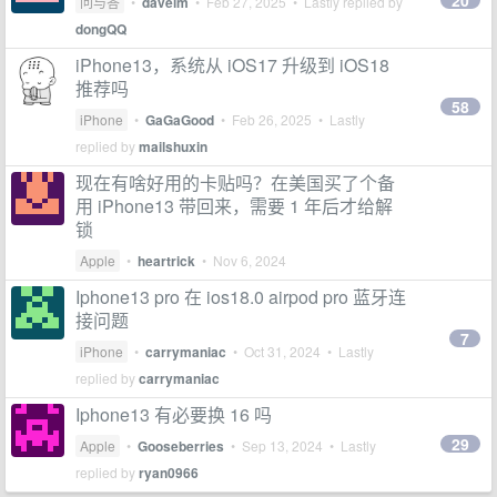
20
问与答
•
davelm
•
Feb 27, 2025
• Lastly replied by
dongQQ
iPhone13，系统从 iOS17 升级到 iOS18
推荐吗
58
iPhone
•
GaGaGood
•
Feb 26, 2025
• Lastly
replied by
mailshuxin
现在有啥好用的卡贴吗？在美国买了个备
用 iPhone13 带回来，需要 1 年后才给解
锁
Apple
•
heartrick
•
Nov 6, 2024
Iphone13 pro 在 ios18.0 airpod pro 蓝牙连
接问题
7
iPhone
•
carrymaniac
•
Oct 31, 2024
• Lastly
replied by
carrymaniac
Iphone13 有必要换 16 吗
29
Apple
•
Gooseberries
•
Sep 13, 2024
• Lastly
replied by
ryan0966