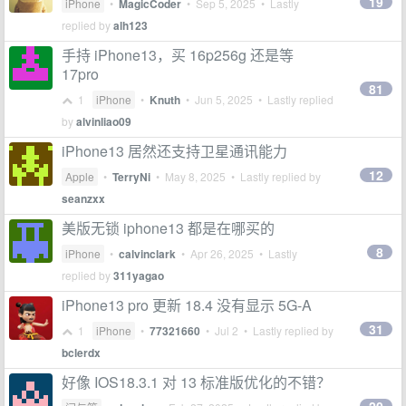
19
iPhone
•
MagicCoder
•
Sep 5, 2025
• Lastly
replied by
alh123
手持 iPhone13，买 16p256g 还是等
17pro
81
1
iPhone
•
Knuth
•
Jun 5, 2025
• Lastly replied
by
alvinliao09
iPhone13 居然还支持卫星通讯能力
12
Apple
•
TerryNi
•
May 8, 2025
• Lastly replied by
seanzxx
美版无锁 iphone13 都是在哪买的
8
iPhone
•
calvinclark
•
Apr 26, 2025
• Lastly
replied by
311yagao
iPhone13 pro 更新 18.4 没有显示 5G-A
31
1
iPhone
•
77321660
•
Jul 2
• Lastly replied by
bclerdx
好像 IOS18.3.1 对 13 标准版优化的不错？